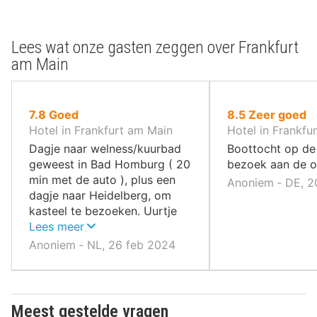
Lees wat onze gasten zeggen over Frankfurt
am Main
uit
uit
7.8
Goed
8.5
Zeer goed
10
10
Hotel in Frankfurt am Main
Hotel in Frankfu
,
,
Dagje naar welness/kuurbad
Boottocht op de
geweest in Bad Homburg ( 20
bezoek aan de o
min met de auto ), plus een
Anoniem ‐ DE, 2
dagje naar Heidelberg, om
kasteel te bezoeken. Uurtje
met de auto. Hostel ligt naast
Lees meer
treinstation, met de trein had
Anoniem ‐ NL, 26 feb 2024
ook gekund.
Meest gestelde vragen