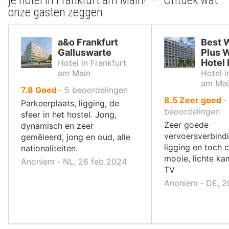
je hotel in Frankfurt am Main! – Ontdek wat
onze gasten zeggen
a&o Frankfurt
Best 
Galluswarte
Plus 
Hotel 
Hotel in Frankfurt
am Main
Hotel i
am Mai
uit
7.8
Goed
‐
5
beoordelingen
uit
8.5
Zeer goed
‐
10
Parkeerplaats, ligging, de
10
beoordelingen
,
sfeer in het hostel. Jong,
,
Zeer goede
dynamisch en zeer
vervoersverbindi
gemêleerd, jong en oud, alle
ligging en toch c
nationaliteiten.
mooie, lichte ka
Anoniem ‐ NL, 26 feb 2024
TV
Anoniem ‐ DE, 2