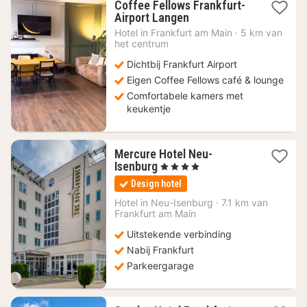
Coffee Fellows Frankfurt-
2
Airport Langen
nachten
Hotel in
Frankfurt am Main
·
5 km van
vanaf
het centrum
59,94
Dichtbij Frankfurt Airport
€
Eigen Coffee Fellows café & lounge
Comfortabele kamers met
keukentje
Mercure Hotel Neu-
1
Isenburg
, 4 Sterren
nacht
Design hotel
vanaf
88,50
Hotel in
Neu-Isenburg
·
7.1 km van
Frankfurt am Main
€
Uitstekende verbinding
Nabij Frankfurt
Parkeergarage