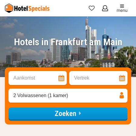
menu
Mijn
favorieten
Hotels in Frankfurt am Main
Aankomst
Vertrek
2 Volwassenen (1 kamer)
Zoeken