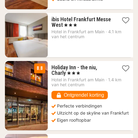
ibis Hotel Frankfurt Messe
2
West
, 3 Sterren
nachten
Hotel in
Frankfurt am Main
·
4.1 km
vanaf
van het centrum
99
€
Holiday Inn - the niu,
8.8
1
Charly
, 3 Sterren
nacht
Hotel in
Frankfurt am Main
·
1.4 km
vanaf
van het centrum
69
€
Ontgrendel korting
Perfecte verbindingen
Uitzicht op de skyline van Frankfurt
Eigen rooftopbar