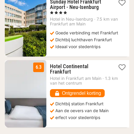
Sunday Hotel Frankfurt
1
Airport - Neu-Isenburg
nacht
, 4 Sterren
vanaf
Hotel in
Neu-Isenburg
·
7.5 km van
68,16
Frankfurt am Main
€
Goede verbinding met Frankfurt
Dichtbij luchthaven Frankfurt
Ideaal voor stedentrips
Hotel Continental
6.3
1
Frankfurt
nacht
Hotel in
Frankfurt am Main
·
1.3 km
vanaf
van het centrum
70
€
Ontgrendel korting
Dichtbij station Frankfurt
Aan de oevers van de Main
erfect voor stedentrips