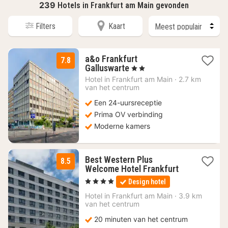
239
Hotels in Frankfurt am Main gevonden
Filters
Kaart
a&o Frankfurt
7.8
2
Galluswarte
, 2 Sterren
nachten
Hotel in
Frankfurt am Main
·
2.7 km
vanaf
van het centrum
64
Een 24-uursreceptie
€
Prima OV verbinding
Moderne kamers
Best Western Plus
8.5
1
Welcome Hotel Frankfurt
nacht
, 4 Sterren
Design hotel
vanaf
192
Hotel in
Frankfurt am Main
·
3.9 km
van het centrum
€
20 minuten van het centrum