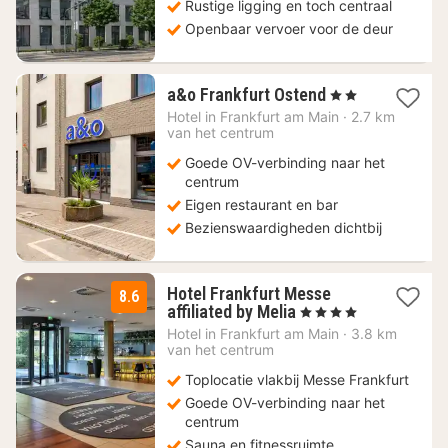
Rustige ligging en toch centraal
Openbaar vervoer voor de deur
2
a&o Frankfurt Ostend
, 2 Sterren
nachten
Hotel in
Frankfurt am Main
·
2.7 km
vanaf
van het centrum
61,33
Goede OV-verbinding naar het
€
centrum
Eigen restaurant en bar
Bezienswaardigheden dichtbij
Hotel Frankfurt Messe
8.6
2
affiliated by Melia
, 4 Sterren
nachten
Hotel in
Frankfurt am Main
·
3.8 km
vanaf
van het centrum
49
Toplocatie vlakbij Messe Frankfurt
€
Goede OV-verbinding naar het
centrum
Sauna en fitnessruimte