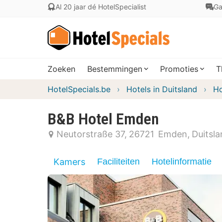
Al 20 jaar dé HotelSpecialist
Ga
Zoeken
Bestemmingen
Promoties
T
HotelSpecials.be
Hotels in Duitsland
Ho
B&B Hotel Emden
Neutorstraße 37
26721
Emden
Duitsl
Kamers
Faciliteiten
Hotelinformatie