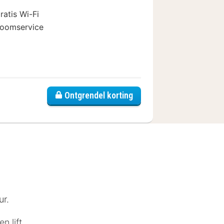
ratis Wi-Fi
oomservice
poort
Ontgrendel korting
ur.
n lift.