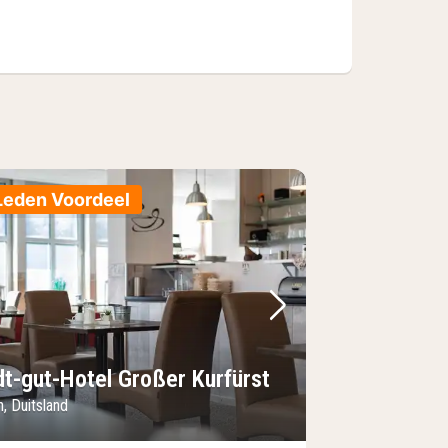
Leden Voordeel
foto
rige foto
Volgende foto
dt-gut-Hotel Großer Kurfürst
, Duitsland