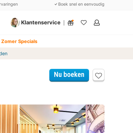
rvaringen
Boek snel en eenvoudig
Klantenservice
Mijn
favorieten
 Zomer Specials
den
Nu boeken