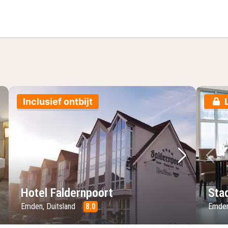
mer
Inclusief ontbijt
lgende foto
Vorige foto
Volgende 
Vo
Hotel Faldernpoort
Sta
Emden, Duitsland
8.0
Emden