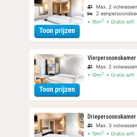
Max. 2 volwasse
2 eenpersoonsbe
2
16m
Gratis wifi
voor Twin kamer
Toon prijzen
Vierpersoonskamer
Max. 2 volwasse
2
19m
Gratis wifi
voor Vierpersoonska
Toon prijzen
Driepersoonskamer
Max. 3 volwasse
2
19m
Gratis wifi