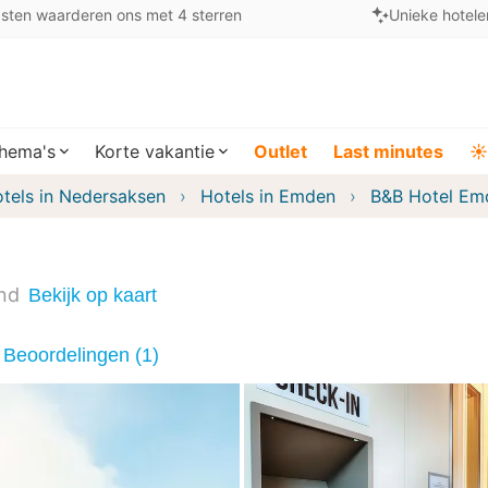
sten waarderen ons met 4 sterren
Unieke hotele
hema's
Korte vakantie
Outlet
Last minutes
☀️
tels in Nedersaksen
Hotels in Emden
B&B Hotel Em
and
Bekijk op kaart
Beoordelingen (1)