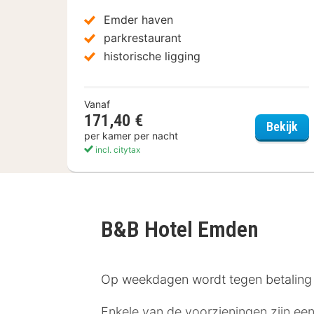
Emder haven
parkrestaurant
historische ligging
Vanaf
171,40 €
Ups
Bekijk
per kamer per nacht
incl. citytax
B&B Hotel Emden
Op weekdagen wordt tegen betaling e
Enkele van de voorzieningen zijn een 