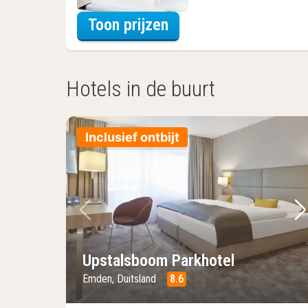
voor Driepersoonska
Toon prijzen
Hotels in de buurt
Inclusief ontbijt
Vorige foto
Vo
Upstalsboom Parkhotel
Emden, Duitsland
8.6