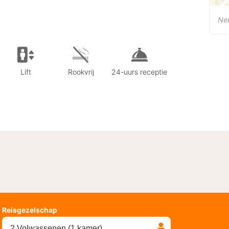
Neu
Lift
Rookvrij
24-uurs receptie
Reisgezelschap
2 Volwassenen (1 kamer)