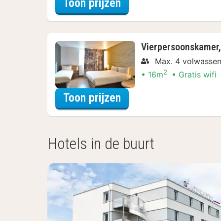
voor Standaard twee
Toon prijzen
Vierpersoonskamer,
Max. 4 volwasse
2
16m
Gratis wifi
voor Vierpersoonskam
Toon prijzen
Hotels in de buurt