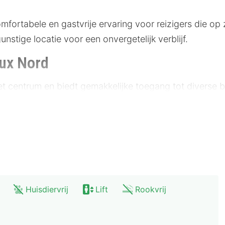
rtabele en gastvrije ervaring voor reizigers die op zo
stige locatie voor een onvergetelijk verblijf.
ux Nord
het centrum en biedt gemakkelijke toegang tot diverse
nnen van de lokale cultuur en geschiedenis. Openbaar v
beschikbaar.
meter
er
r
eter
Huisdiervrij
Lift
Rookvrij
 Dreux Nord