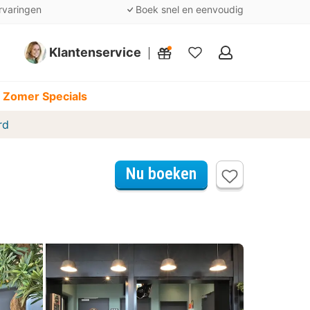
rvaringen
Boek snel en eenvoudig
Klantenservice
Mijn
favorieten
 Zomer Specials
rd
Nu boeken