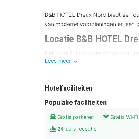
B&B HOTEL Dreux Nord biedt een comfo
van moderne voorzieningen en een gun
Locatie B&B HOTEL Dre
Het hotel ligt op korte afstand van 
Lees meer
perfecte uitvalsbasis voor het verke
er is voldoende parkeergelegenheid 
Musée d'Art et d'Histoire: 500 
Hotelfaciliteiten
Kathedraal van Dreux: 800 met
Parc des Expositions: 1 kilomete
Populaire faciliteiten
Château de Maintenon: 15 kilom
Chartres: 30 kilometer
Gratis parkeren
Gratis Wi-Fi
Faciliteiten B&B HOTEL
24-uurs receptie