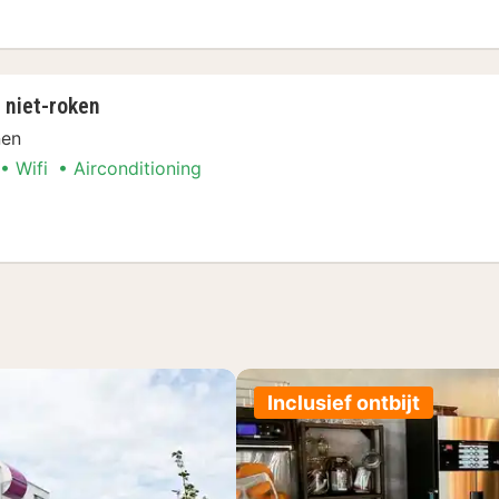
persoonskamer, niet-roken
 niet-roken
nen
Wifi
Airconditioning
er, niet-roken
Inclusief ontbijt