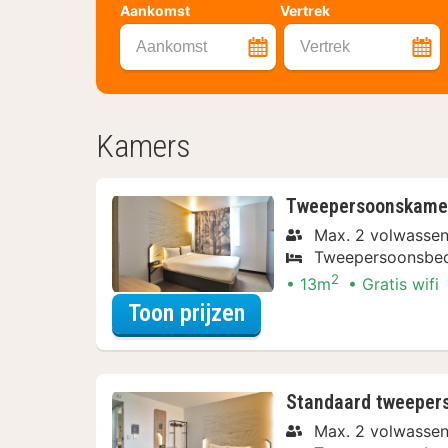
Aankomst
Vertrek
Aankomst
Vertrek
Kamers
Tweepersoonskamer
Max. 2 volwasse
Tweepersoonsbe
2
13m
Gratis wifi
voor Tweepersoonska
Toon prijzen
Standaard tweepers
Max. 2 volwasse