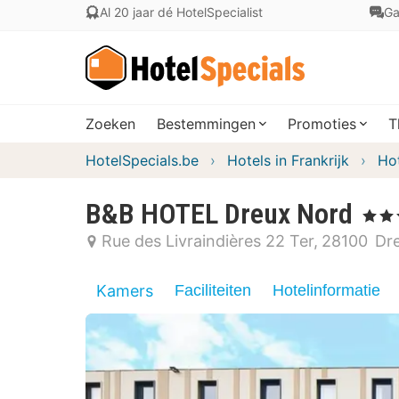
Al 20 jaar dé HotelSpecialist
Ga
Zoeken
Bestemmingen
Promoties
T
HotelSpecials.be
Hotels in Frankrijk
Hot
B&B HOTEL Dreux Nord
, 3 Ster
Rue des Livraindières 22 Ter
28100
Dr
Kamers
Faciliteiten
Hotelinformatie