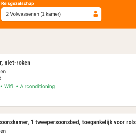
Reisgezelschap
2 Volwassenen (1 kamer)
, niet-roken
nen
d
Wifi
Airconditioning
mer, niet-roken
oonskamer, 1 tweepersoonsbed, toegankelijk voor rolst
nen