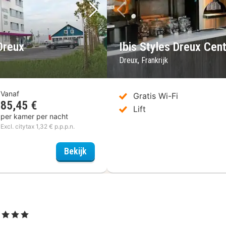
Volgende foto
Vorige foto
 Dreux
Ibis Styles Dreux Cen
Dreux, Frankrijk
Vanaf
Gratis Wi-Fi
85,45 €
Lift
per kamer per nacht
Excl. citytax 1,32 € p.p.p.n.
The Originals City, Hotel des Lys, Dreu
Bekijk
d
, 3 Sterren