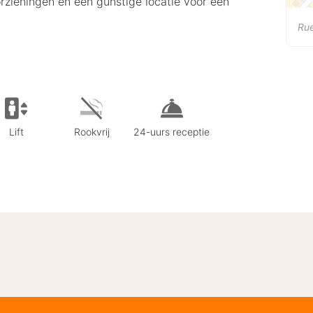
orzieningen en een gunstige locatie voor een
Rue
Lift
Rookvrij
24-uurs receptie