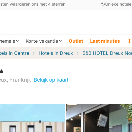
sten waarderen ons met 4 sterren
Unieke hotele
hema's
Korte vakantie
Outlet
Last minutes
☀️
els in Centre
Hotels in Dreux
B&B HOTEL Dreux No
ren
eux
Frankrijk
Bekijk op kaart