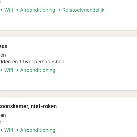
d
Wifi
Airconditioning
Rolstoelvriendelijk
ersoonskamer, 1 tweepersoonsbed, toegankelij
ken
nen
dden en 1 tweepersoonsbed
Wifi
Airconditioning
t-roken
oonskamer, niet-roken
nen
d
Wifi
Airconditioning