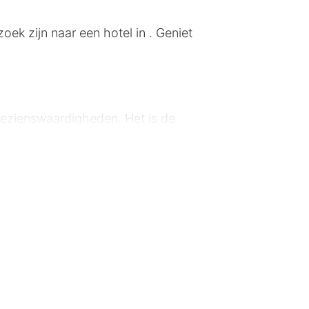
ek zijn naar een hotel in . Geniet
 bezienswaardigheden. Het is de
ervoer is gemakkelijk bereikbaar, en