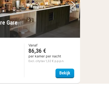
Volgende foto
tre Gare
Vanaf
86,36 €
per kamer per nacht
Excl. citytax 1,32 € p.p.p.n.
x
Ibis Styles Dreux Cen
Bekijk