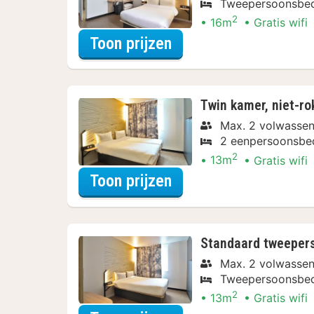
Tweepersoonsbe
2
16m
Gratis wifi
voor Standaard tweep
Toon prijzen
Twin kamer, niet-ro
Max. 2 volwasse
2 eenpersoonsbe
2
13m
Gratis wifi
voor Twin kamer, nie
Toon prijzen
Standaard tweepers
Max. 2 volwasse
Tweepersoonsbe
2
13m
Gratis wifi