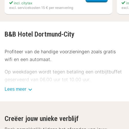
incl. citytax
in
excl. servicekosten 15 € per reservering
excl
B&B Hotel Dortmund-City
Profiteer van de handige voorzieningen zoals gratis
wifi en een automaat.
Op weekdagen wordt tegen betaling een ontbijtbuffet
geserveerd van 06.00 uur tot 10.00 uur.
Lees meer
Enkele van de voorzieningen zijn een 24-uurs receptie,
een lift en een automaat. Ter plaatse heb je
parkeerplaatsen.
Creëer jouw unieke verblijf
Doe of je thuis bent in één van de 118
klimaatgeregelde kamers met een flatscreentelevisie.