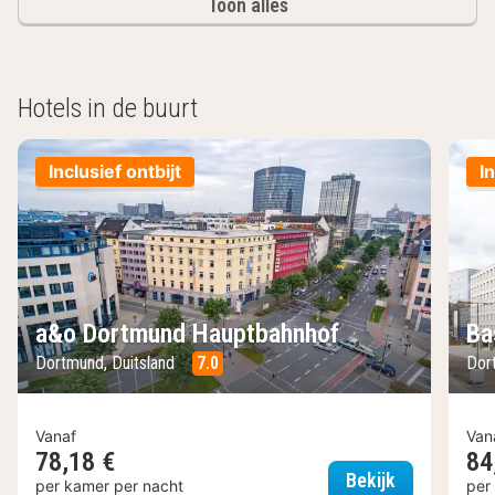
Toon alles
Hotels in de buurt
Inclusief ontbijt
I
a&o Dortmund Hauptbahnhof
Ba
Dortmund, Duitsland
7.0
Dor
Vanaf
Van
78,18 €
84
a&o Dortmu
Bekijk
per kamer per nacht
per