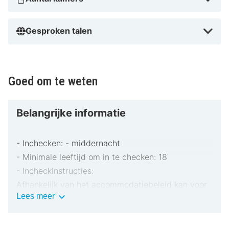
Gesproken talen
Goed om te weten
Belangrijke informatie
- Inchecken: - middernacht
- Minimale leeftijd om in te checken: 18
- Incheckinstructies:
Afhankelijk van het accommodatiebeleid kan voor
Belangrijke
Lees meer
extra personen een toeslag in rekening worden
informatie
gebracht.
Bij het inchecken dien je mogelijk een erkend