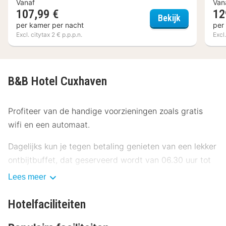
Vanaf
Van
107,99 €
12
City Center
Bekijk
per kamer per nacht
per
Excl. citytax 2 € p.p.p.n.
Excl.
B&B Hotel Cuxhaven
Profiteer van de handige voorzieningen zoals gratis
wifi en een automaat.
Dagelijks kun je tegen betaling genieten van een lekker
ontbijtbuffet, dat geserveerd wordt van 06.30 uur tot
10.00 uur.
Lees meer
Enkele van de voorzieningen zijn een snelle
Hotelfaciliteiten
incheckservice, een lift en een automaat. Ter
plaatse heb je parkeerplaatsen.