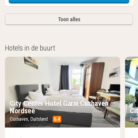
Toon alles
Hotels in de buurt
City Center Hotel Garni Cuxhaven
Nordsee
Ci
Cuxhaven, Duitsland
6.4
Cux