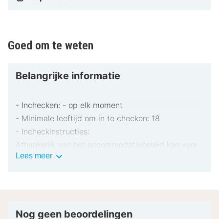
Goed om te weten
Belangrijke informatie
- Inchecken: - op elk moment
- Minimale leeftijd om in te checken: 18
- Incheckinstructies:
Afhankelijk van het accommodatiebeleid kan voor
Belangrijke
Lees meer
extra personen een toeslag in rekening worden
informatie
gebracht.
Bij het inchecken dien je mogelijk een erkend
identiteitsbewijs met foto en een creditcard,
pinpas of borgsom in contanten te verstrekken
Nog geen beoordelingen