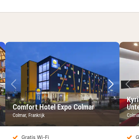
lgende foto
Vorige foto
Volgende 
Vo
Kyr
Comfort Hotel Expo Colmar
Unt
Colmar, Frankrijk
Colmar
Gratis Wi-Fi
G