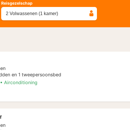
Reisgezelschap
2 Volwassenen (1 kamer)
nen
dden en 1 tweepersoonsbed
Airconditioning
r
nen