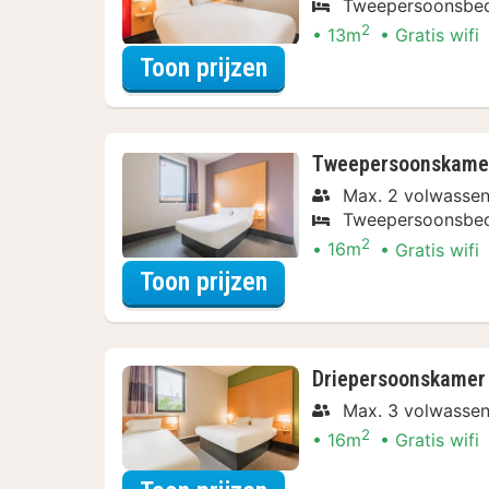
Tweepersoonsbe
2
13m
Gratis wifi
voor Beleef de Stad
Toon prijzen
Tweepersoonskamer,
Max. 2 volwasse
Tweepersoonsbe
2
16m
Gratis wifi
voor Beleef de Stad
Toon prijzen
Driepersoonskamer
Max. 3 volwasse
2
16m
Gratis wifi