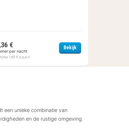
,36 €
 Expo Colmar
Kyriad Colmar Centre - U
Bekijk
amer per nacht
itytax 1,85 € p.p.p.n.
edt een unieke combinatie van
aardigheden en de rustige omgeving.