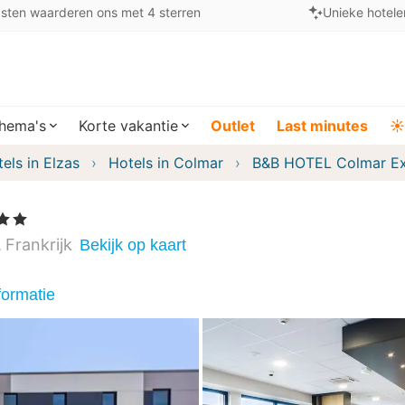
sten waarderen ons met 4 sterren
Unieke hotele
hema's
Korte vakantie
Outlet
Last minutes
☀️
els in Elzas
Hotels in Colmar
B&B HOTEL Colmar E
Sterren
Frankrijk
Bekijk op kaart
formatie