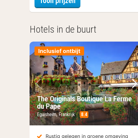
voor Beleef de Stad
Toon prijzen
Hotels in de buurt
Inclusief ontbijt
Vorige foto
Vo
The Originals Boutique La Ferme
du Pape
Eguisheim, Frankrijk
8.4
Rustig gelegen in groene omgeving