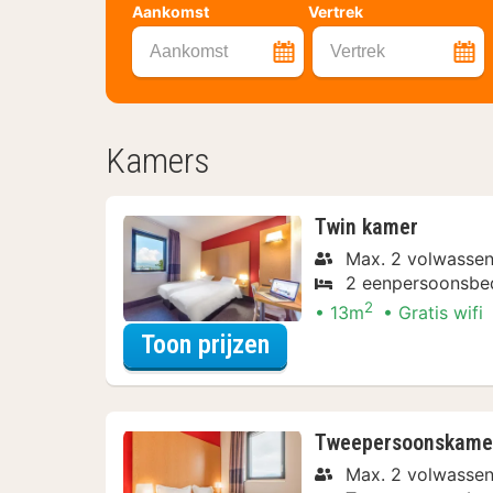
Aankomst
Vertrek
Aankomst
Vertrek
Kamers
Twin kamer
Max. 2 volwasse
2 eenpersoonsbe
2
13m
Gratis wifi
voor Beleef de Stad
Toon prijzen
Tweepersoonskame
Max. 2 volwasse