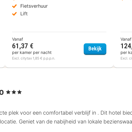
Fietsverhuur
Lift
Vanaf
Vanaf
61,37 €
124
 Originals Boutique La Ferme du Pape
Comfort Hotel
Bekijk
per kamer per nacht
per k
Excl. citytax 1,85 € p.p.p.n.
Excl. c
po
, 3 Sterren
 plek voor een comfortabel verblijf in . Dit hotel bi
 locatie. Geniet van de nabijheid van lokale beziensw