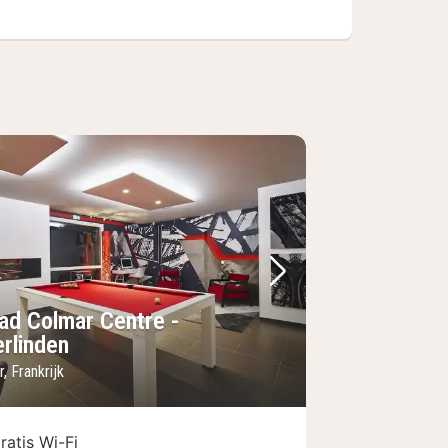
foto
rige foto
Volgende foto
iad Colmar Centre -
erlinden
, Frankrijk
ratis Wi-Fi