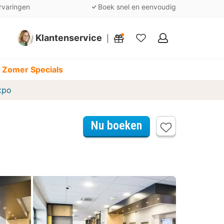
rvaringen
Boek snel en eenvoudig
Klantenservice
Mijn
favorieten
 Zomer Specials
xpo
Nu boeken