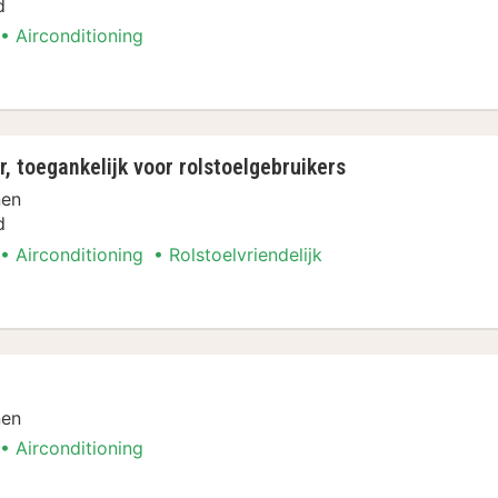
d
Airconditioning
 toegankelijk voor rolstoelgebruikers
nen
d
Airconditioning
Rolstoelvriendelijk
nen
Airconditioning