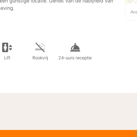
een gunstige locatie. Geniet van de nabijheid van
eving.
Ave
Lift
Rookvrij
24-uurs receptie