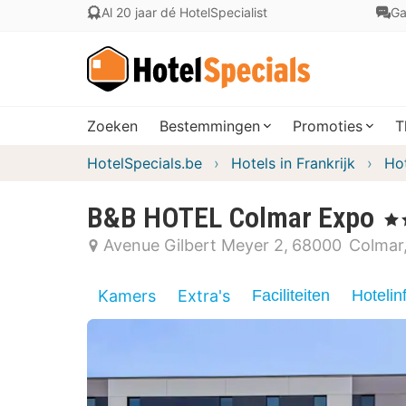
Al 20 jaar dé HotelSpecialist
Ga
Zoeken
Bestemmingen
Promoties
T
HotelSpecials.be
Hotels in Frankrijk
Hot
B&B HOTEL Colmar Expo
, 3 
Avenue Gilbert Meyer 2
68000
Colmar
Kamers
Extra's
Faciliteiten
Hotelin