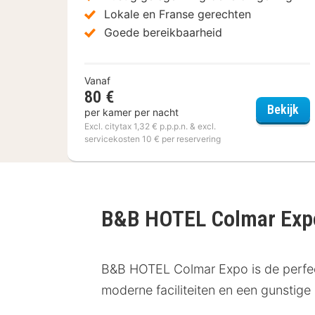
Lokale en Franse gerechten
Goede bereikbaarheid
Vanaf
80 €
The
Bekijk
per kamer per nacht
Excl. citytax 1,32 € p.p.p.n. & excl.
servicekosten 10 € per reservering
B&B HOTEL Colmar Ex
B&B HOTEL Colmar Expo is de perfecte
moderne faciliteiten en een gunstige