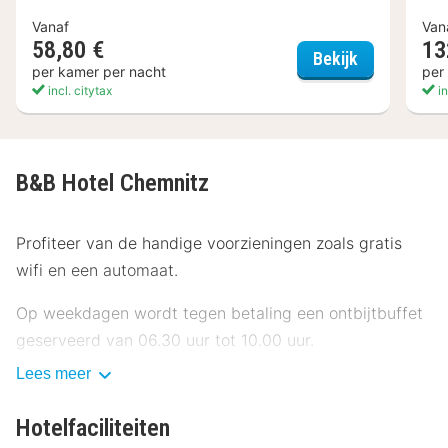
Vanaf
Van
58,80 €
13
Super 8 by
Bekijk
per kamer per nacht
per
incl. citytax
in
B&B Hotel Chemnitz
Profiteer van de handige voorzieningen zoals gratis
wifi en een automaat.
Op weekdagen wordt tegen betaling een ontbijtbuffet
geserveerd van 06.30 uur tot 10.00 uur.
Lees meer
Enkele van de voorzieningen zijn een snelle
incheckservice, een snelle uitcheckservice en een lift.
Hotelfaciliteiten
Ter plaatse heb je gratis parkeerplaatsen.