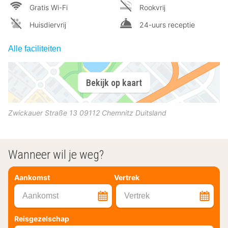
Gratis Wi-Fi
Rookvrij
Huisdiervrij
24-uurs receptie
Alle faciliteiten
Bekijk op kaart
Zwickauer Straße 13
09112
Chemnitz
Duitsland
Wanneer wil je weg?
Aankomst
Vertrek
Aankomst
Vertrek
Reisgezelschap