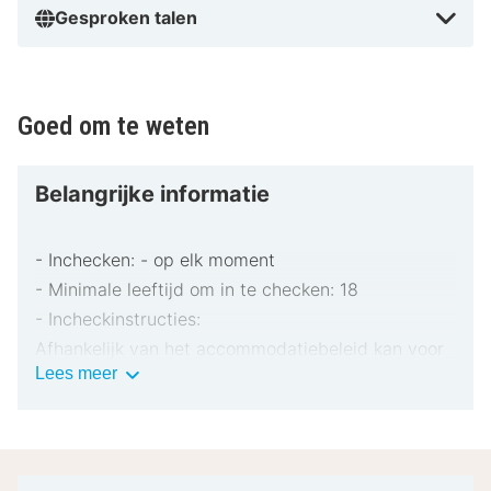
Gesproken talen
Goed om te weten
Belangrijke informatie
- Inchecken: - op elk moment
- Minimale leeftijd om in te checken: 18
- Incheckinstructies:
Afhankelijk van het accommodatiebeleid kan voor
Belangrijke
Lees meer
extra personen een toeslag in rekening worden
informatie
gebracht.
Bij het inchecken dien je mogelijk een erkend
identiteitsbewijs met foto en een creditcard,