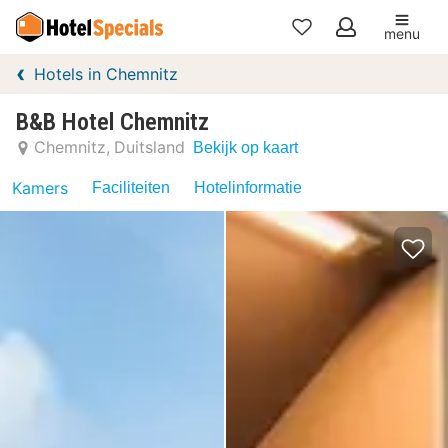
menu
Mijn
Hotels in Chemnitz
favorieten
B&B Hotel Chemnitz
Chemnitz
Duitsland
Bekijk op kaart
Kamers
Faciliteiten
Hotelinformatie