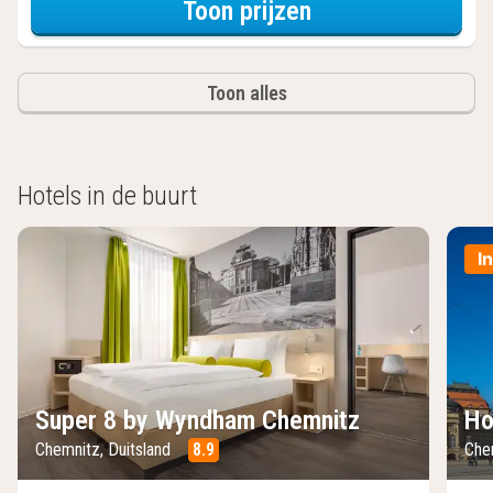
voor Tweeperso
Toon prijzen
Toon alles
Hotels in de buurt
I
Super 8 by Wyndham Chemnitz
Ho
Chemnitz, Duitsland
8.9
Che