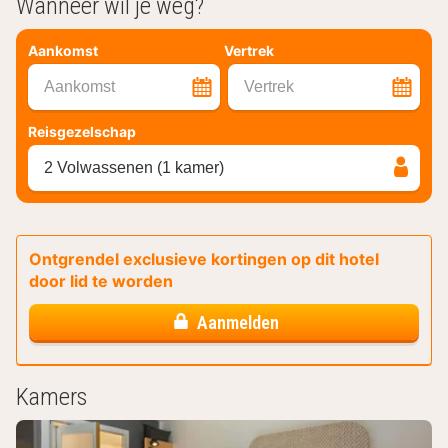
Wanneer wil je weg?
Aankomst
Vertrek
Aankomst
Vertrek
Reisgezelschap
2 Volwassenen (1 kamer)
Ontgrendel exclusieve kortingen op dit hotel
door lid te worden
Aanmelden
Kamers