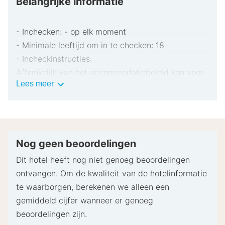
Belangrijke informatie
verblijf vandaag en ervaar alles wat B&B HOTEL
Chartres Centre Cathédrale te bieden heeft!
- Inchecken: - op elk moment
- Minimale leeftijd om in te checken: 18
- Incheckinstructies:
Afhankelijk van het accommodatiebeleid kan voor
Belangrijke
Lees meer
extra personen een toeslag in rekening worden
informatie
gebracht.
Bij het inchecken dien je mogelijk een erkend
identiteitsbewijs met foto en een creditcard,
pinpas of borgsom in contanten te verstrekken
Nog geen beoordelingen
voor incidentele kosten.
Dit hotel heeft nog niet genoeg beoordelingen
Speciale verzoeken worden onder voorbehoud van
ontvangen. Om de kwaliteit van de hotelinformatie
beschikbaarheid bij het inchecken ingewilligd.
te waarborgen, berekenen we alleen een
Hiervoor kunnen extra kosten in rekening worden
gemiddeld cijfer wanneer er genoeg
gebracht. Speciale verzoeken kunnen niet worden
beoordelingen zijn.
gegarandeerd.