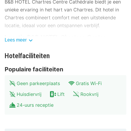
B&B HOTEL Chartres Centre Cathédrale biedt je een
unieke ervaring in het hart van Chartres. Dit hotel in
Chartres combineert comfort met een uitstekende
locatie, ideaal voor een ontspannen verblijf.
Locatie B&B HOTEL Chartres Centre
Lees meer
Cathédrale
Hotelfaciliteiten
Het hotel ligt op een steenworp afstand van de
beroemde Kathedraal van Chartres, perfect voor
Populaire faciliteiten
liefhebbers van cultuur en geschiedenis. Op slechts
500 meter vind je het levendige stadscentrum, vol met
Geen parkeerplaats
Gratis Wi-Fi
charmante winkels en cafés. Bezoek het Museum voor
Huisdiervrij
Lift
Rookvrij
Schone Kunsten op 300 meter afstand of ontdek het
pittoreske Parc André Gagnon op 400 meter. Voor
24-uurs receptie
natuurliefhebbers is het Eure-et-Loir natuurreservaat
een must, gelegen op 1 kilometer afstand. Het hotel is
goed bereikbaar met het openbaar vervoer en biedt