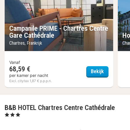
Campanile PRIME - Chartres Centre
Gare Cathédrale
Ho
Chartres, Frankrijk
Char
Vanaf
68,59 €
Campanile P
Bekijk
per kamer per nacht
Excl. citytax 1,87 € p.p.p.n.
B&B HOTEL Chartres Centre Cathédrale
, 3 Sterren