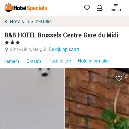
menu
Mijn
Hotels in Sint-Gillis
favorieten
B&B HOTEL Brussels Centre Gare du Midi
, 3 Sterren
Sint-Gillis
België
Bekijk op kaart
Kamers
Extra's
Faciliteiten
Hotelinformatie