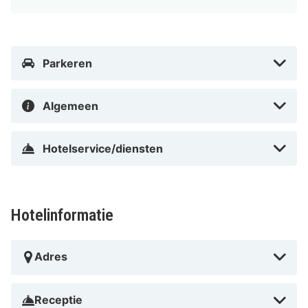
Brussel Zuid Charleroi) - 54,6 km
Met een verblijf bij B&B HOTEL Brussels Centre Gare
du Midi bevind je je centraal in Brussel, op 10 min.
Parkeren
rijden van La Grand Place en Brussels South Railway
Station. Dit hotel ligt op 2,2 km van Louizalaan en op
Algemeen
2,7 km van Brussels Christmas Market.
In Sint-Gillis in Brussel
Hotelservice/diensten
Hotelinformatie
Adres
Receptie