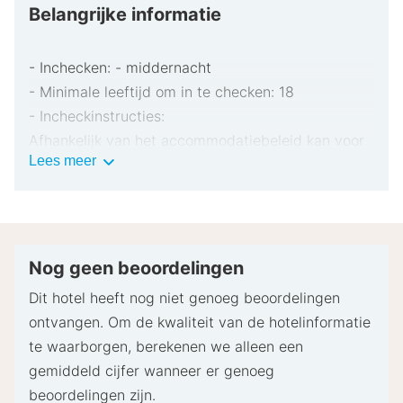
Belangrijke informatie
- Inchecken: - middernacht
- Minimale leeftijd om in te checken: 18
- Incheckinstructies:
Afhankelijk van het accommodatiebeleid kan voor
Belangrijke
Lees meer
extra personen een toeslag in rekening worden
informatie
gebracht.
Bij het inchecken dien je mogelijk een erkend
identiteitsbewijs met foto en een creditcard,
pinpas of borgsom in contanten te verstrekken
Nog geen beoordelingen
voor incidentele kosten.
Dit hotel heeft nog niet genoeg beoordelingen
Speciale verzoeken worden onder voorbehoud van
ontvangen. Om de kwaliteit van de hotelinformatie
beschikbaarheid bij het inchecken ingewilligd.
te waarborgen, berekenen we alleen een
Hiervoor kunnen extra kosten in rekening worden
gemiddeld cijfer wanneer er genoeg
gebracht. Speciale verzoeken kunnen niet worden
beoordelingen zijn.