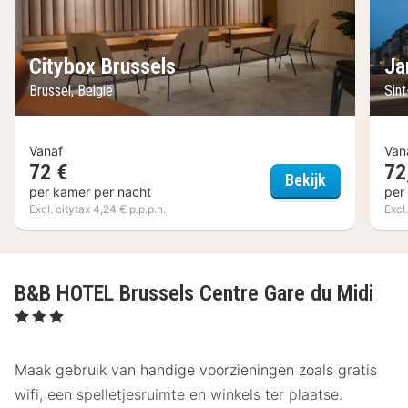
Citybox Brussels
Ja
Brussel, België
Sint
Vanaf
Van
72 €
72
Citybox Bru
Bekijk
per kamer per nacht
per
Excl. citytax 4,24 € p.p.p.n.
Excl
B&B HOTEL Brussels Centre Gare du Midi
, 3 Sterren
Maak gebruik van handige voorzieningen zoals gratis
wifi, een spelletjesruimte en winkels ter plaatse.