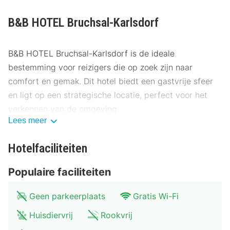
B&B HOTEL Bruchsal-Karlsdorf
B&B HOTEL Bruchsal-Karlsdorf is de ideale
bestemming voor reizigers die op zoek zijn naar
comfort en gemak. Dit hotel biedt een gastvrije sfeer
en ligt op een strategische locatie, perfect voor het
verkennen van de omgeving.
Lees meer
Locatie B&B HOTEL Bruchsal-Karlsdorf
Hotelfaciliteiten
Gelegen nabij het centrum van Bruchsal, biedt B&B
HOTEL Bruchsal-Karlsdorf gemakkelijke toegang tot
Populaire faciliteiten
diverse bezienswaardigheden. Het hotel ligt op slechts
enkele kilometers van het bruisende stadscentrum,
Geen parkeerplaats
Gratis Wi-Fi
waar je kunt genieten van winkels en restaurants.
Huisdiervrij
Rookvrij
Bezoek het nabijgelegen Bruchsalmuseum, op slechts