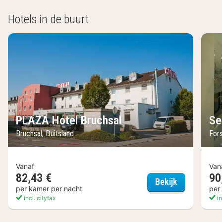
Hotels in de buurt
PLAZA Hotel Bruchsal
Se
Bruchsal, Duitsland
Fors
Vanaf
Van
82,43 €
90
PLAZA Hotel
Bekijk
per kamer per nacht
per
incl. citytax
in