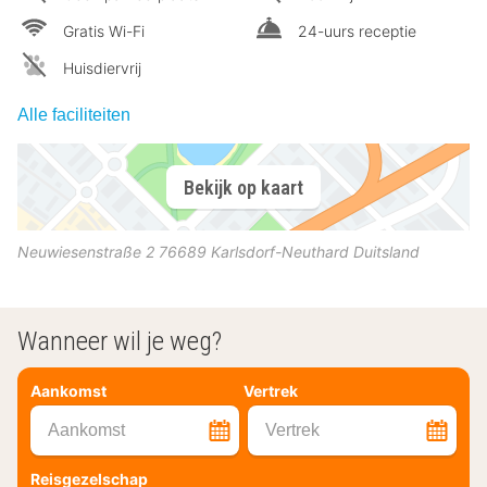
Gratis Wi-Fi
24-uurs receptie
Huisdiervrij
Alle faciliteiten
Bekijk op kaart
Neuwiesenstraße 2
76689
Karlsdorf-Neuthard
Duitsland
Wanneer wil je weg?
Aankomst
Vertrek
Aankomst
Vertrek
Reisgezelschap