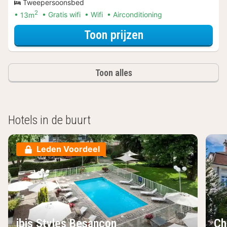
Tweepersoonsbed
2
13m
Gratis wifi
Wifi
Airconditioning
voor Tweeperso
Toon prijzen
Toon alles
Hotels in de buurt
Leden Voordeel
ibis Styles Besançon
Ch