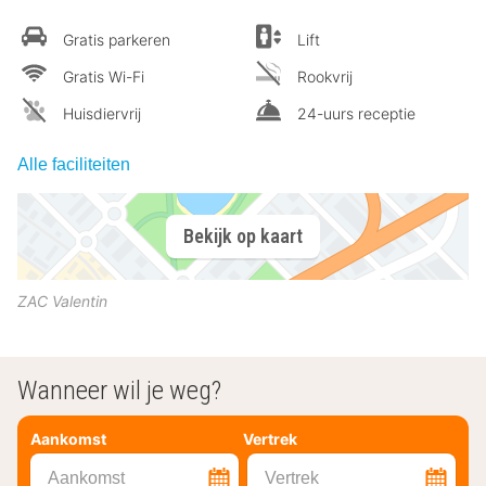
Gratis parkeren
Lift
Gratis Wi-Fi
Rookvrij
Huisdiervrij
24-uurs receptie
Alle faciliteiten
Bekijk op kaart
ZAC Valentin
Wanneer wil je weg?
Aankomst
Vertrek
Aankomst
Vertrek