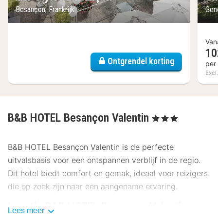
Besançon, Frankrijk
Gene
Van
10
Ontgrendel korting
per
Excl
B&B HOTEL Besançon Valentin
, 3 Sterren
B&B HOTEL Besançon Valentin is de perfecte
uitvalsbasis voor een ontspannen verblijf in de regio.
Dit hotel biedt comfort en gemak, ideaal voor reizigers
die op zoek zijn naar een aangename ervaring.
Locatie B&B HOTEL Besançon Valentin
Lees meer