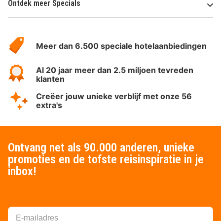
Ontdek meer Specials
Over
HotelSpecials
Meer dan 6.500 speciale hotelaanbiedingen
Al 20 jaar meer dan 2.5 miljoen tevreden
klanten
Creëer jouw unieke verblijf met onze 56
extra's
Ontvang net als 90.000 anderen, unieke
promoties en de tofste reisinspiratie in je
inbox!