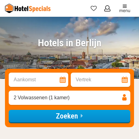
menu
Mijn
favorieten
Hotels in Berlijn
Aankomst
Vertrek
2 Volwassenen (1 kamer)
Zoeken