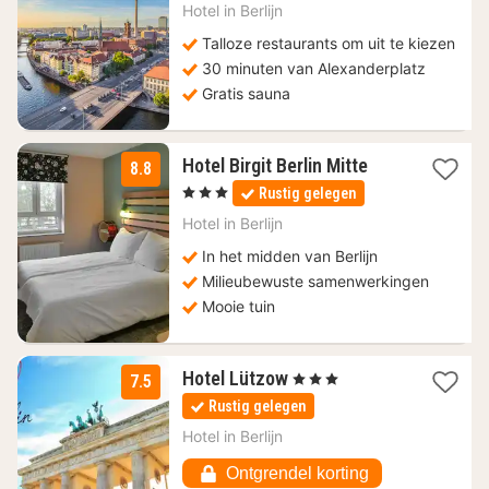
nacht
Hotel in
Berlijn
vanaf
55,90
Talloze restaurants om uit te kiezen
€
30 minuten van Alexanderplatz
Gratis sauna
2
Hotel Birgit Berlin Mitte
8.8
nachten
, 3 Sterren
Rustig gelegen
vanaf
99,18
Hotel in
Berlijn
€
In het midden van Berlijn
Milieubewuste samenwerkingen
Mooie tuin
1
Hotel Lützow
, 3 Sterren
7.5
nacht
Rustig gelegen
vanaf
78
Hotel in
Berlijn
€
Ontgrendel korting