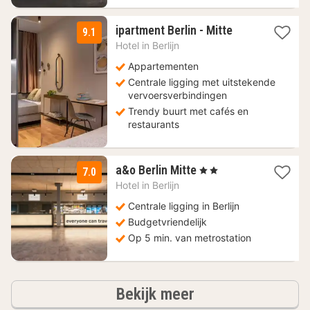
1
ipartment Berlin - Mitte
9.1
nacht
Hotel in
Berlijn
vanaf
88,75
Appartementen
€
Centrale ligging met uitstekende
vervoersverbindingen
Trendy buurt met cafés en
restaurants
2
a&o Berlin Mitte
, 2 Sterren
7.0
nachten
Hotel in
Berlijn
vanaf
86,01
Centrale ligging in Berlijn
€
Budgetvriendelijk
Op 5 min. van metrostation
hotels
Bekijk meer