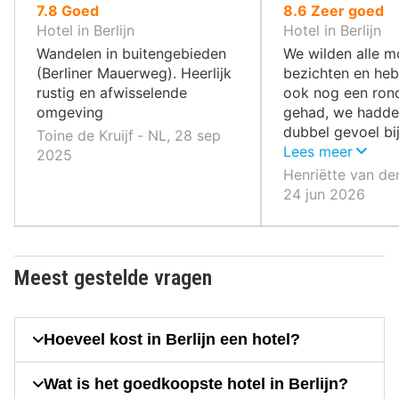
uit
uit
7.8
Goed
8.6
Zeer goed
10
10
Hotel in Berlijn
Hotel in Berlijn
,
,
Wandelen in buitengebieden
We wilden alle 
(Berliner Mauerweg). Heerlijk
bezichten en he
rustig en afwisselende
ook nog een ron
omgeving
gehad, we hadde
dubbel gevoel bij
Toine de Kruijf ‐ NL, 28 sep
we daar zagen, h
Lees meer
2025
deze mensen he
Henriëtte van de
doorstaan en he
24 jun 2026
van Berlijn. Er h
steeds veel arm
mensen zijn ontz
vriendelijk.
Meest gestelde vragen
Hoeveel kost in Berlijn een hotel?
Wat is het goedkoopste hotel in Berlijn?