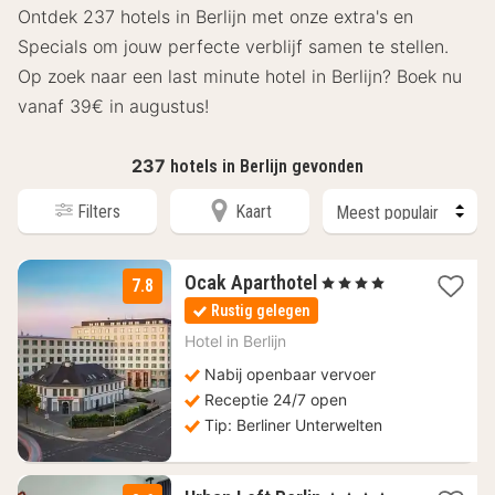
Ontdek 237 hotels in Berlijn met onze extra's en
Specials om jouw perfecte verblijf samen te stellen.
Op zoek naar een last minute hotel in Berlijn? Boek nu
vanaf 39€ in augustus!
237
hotels in Berlijn gevonden
Filters
Kaart
1
Ocak Aparthotel
, 4 Sterren
7.8
nacht
Rustig gelegen
vanaf
80
Hotel in
Berlijn
€
Nabij openbaar vervoer
Receptie 24/7 open
Tip: Berliner Unterwelten