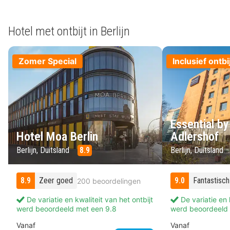
Hotel met ontbijt in Berlijn
Zomer Special
Inclusief ontbi
Essential by
Hotel Moa Berlin
Adlershof
Berlijn, Duitsland
8.9
Berlijn, Duitsland
8.9
Zeer goed
9.0
Fantastisch
200 beoordelingen
De variatie en kwaliteit van het ontbijt
De variatie en k
werd beoordeeld met een 9.8
werd beoordeeld 
Vanaf
Vanaf