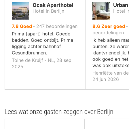
Ocak Aparthotel
Urban 
Hotel in Berlijn
Hotel in
uit
uit
7.8
Goed
‐
247
beoordelingen
8.6
Zeer goed
10
10
beoordelingen
Prima (apart) hotel. Goede
,
,
bedden. Goed ontbijt. Prima
Ik heb alleen ma
ligging achter bahnhof
punten, ze ware
Gesundbrunnen.
klantvriendelijk
ook goed en het 
Toine de Kruijf ‐ NL, 28 sep
was ook uitstek
2025
Henriëtte van de
24 jun 2026
Lees wat onze gasten zeggen over Berlijn