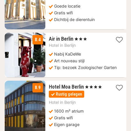
Goede locatie
Gratis wifi
Dichtbij de dierentuin
1
Air in Berlin
, 3 Sterren
8.4
nacht
Hotel in
Berlijn
vanaf
112,88
Nabij KaDeWe
€
Art nouveau stijl
Tip: bezoek Zoologischer Garten
2
Hotel Moa Berlin
, 4 Sterren
8.9
nachten
Rustig gelegen
vanaf
99,01
Hotel in
Berlijn
€
1600 m² atrium
Gratis wifi
Eigen garage