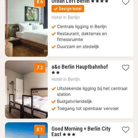
1
Urban Loft Berlin
, 4 Sterren
8.6
nacht
Design hotel
vanaf
63
Hotel in
Berlijn
€
Centrale ligging in Berlijn
Restaurant, dakterras en
fitnessruimte
Duurzam en stedelijk
2
a&o Berlin Hauptbahnhof
7.2
nachten
, 2 Sterren
vanaf
Hotel in
Berlijn
78,92
€
Uitstekende ligging bij het centraal
station
Budgetvriendelijk
Toegang tot openbaar vervoer
Good Morning + Berlin City
8.1
1
East
, 3 Sterren