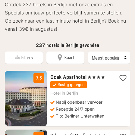
Ontdek 237 hotels in Berlijn met onze extra's en
Specials om jouw perfecte verblijf samen te stellen.
Op zoek naar een last minute hotel in Berlijn? Boek nu
vanaf 39€ in augustus!
237
hotels in Berlijn gevonden
Filters
Kaart
1
Ocak Aparthotel
, 4 Sterren
7.8
nacht
Rustig gelegen
vanaf
80
Hotel in
Berlijn
€
Nabij openbaar vervoer
Receptie 24/7 open
Tip: Berliner Unterwelten