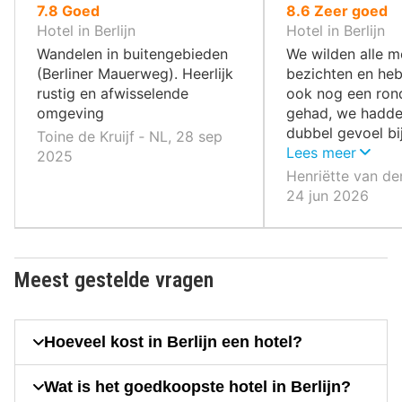
uit
uit
7.8
Goed
8.6
Zeer goed
10
10
Hotel in Berlijn
Hotel in Berlijn
,
,
Wandelen in buitengebieden
We wilden alle 
(Berliner Mauerweg). Heerlijk
bezichten en he
rustig en afwisselende
ook nog een ron
omgeving
gehad, we hadde
dubbel gevoel bij
Toine de Kruijf ‐ NL, 28 sep
we daar zagen, h
Lees meer
2025
deze mensen he
Henriëtte van de
doorstaan en he
24 jun 2026
van Berlijn. Er h
steeds veel arm
mensen zijn ontz
vriendelijk.
Meest gestelde vragen
Hoeveel kost in Berlijn een hotel?
Wat is het goedkoopste hotel in Berlijn?