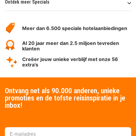
Ontdek meer Specials
Over
HotelSpecials
Meer dan 6.500 speciale hotelaanbiedingen
Al 20 jaar meer dan 2.5 miljoen tevreden
klanten
Creëer jouw unieke verblijf met onze 56
extra's
Ontvang net als 90.000 anderen, unieke
promoties en de tofste reisinspiratie in je
inbox!