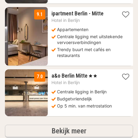
1
ipartment Berlin - Mitte
9.1
nacht
Hotel in
Berlijn
vanaf
88,75
Appartementen
€
Centrale ligging met uitstekende
vervoersverbindingen
Trendy buurt met cafés en
restaurants
2
a&o Berlin Mitte
, 2 Sterren
7.0
nachten
Hotel in
Berlijn
vanaf
86,01
Centrale ligging in Berlijn
€
Budgetvriendelijk
Op 5 min. van metrostation
hotels
Bekijk meer