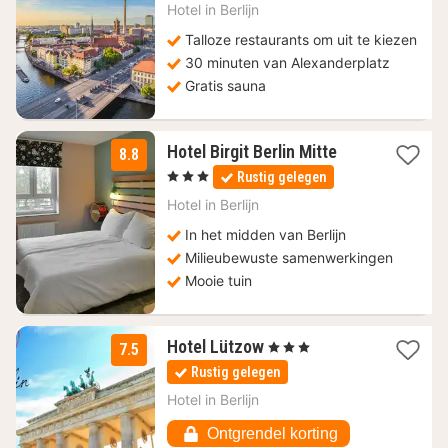
nacht
Hotel in
Berlijn
vanaf
55,90
Talloze restaurants om uit te kiezen
€
30 minuten van Alexanderplatz
Gratis sauna
2
Hotel Birgit Berlin Mitte
8.8
nachten
, 3 Sterren
Rustig gelegen
vanaf
99,18
Hotel in
Berlijn
€
In het midden van Berlijn
Milieubewuste samenwerkingen
Mooie tuin
1
Hotel Lützow
, 3 Sterren
7.5
nacht
Rustig gelegen
vanaf
78
Hotel in
Berlijn
€
Ontgrendel korting