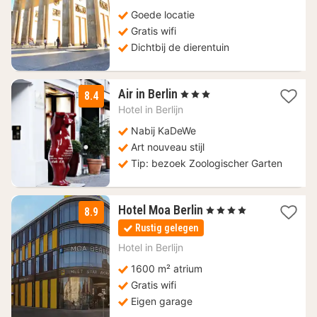
Goede locatie
Gratis wifi
Dichtbij de dierentuin
1
Air in Berlin
, 3 Sterren
8.4
nacht
Hotel in
Berlijn
vanaf
112,88
Nabij KaDeWe
€
Art nouveau stijl
Tip: bezoek Zoologischer Garten
2
Hotel Moa Berlin
, 4 Sterren
8.9
nachten
Rustig gelegen
vanaf
99,01
Hotel in
Berlijn
€
1600 m² atrium
Gratis wifi
Eigen garage