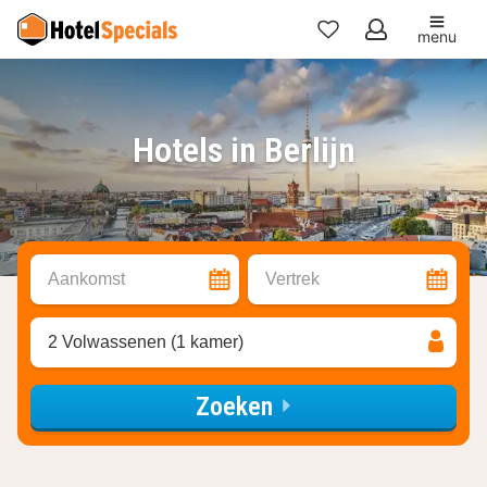
menu
Mijn
favorieten
Hotels in Berlijn
Aankomst
Vertrek
2 Volwassenen (1 kamer)
Zoeken