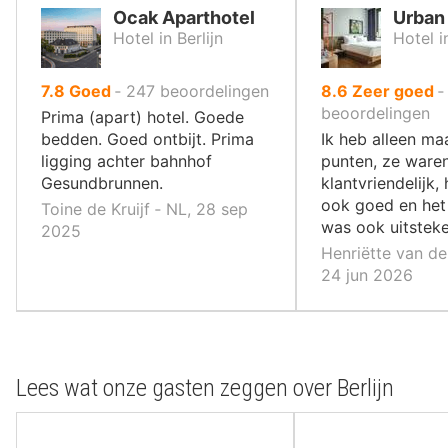
Ocak Aparthotel
Urban 
Hotel in Berlijn
Hotel in
uit
uit
7.8
Goed
‐
247
beoordelingen
8.6
Zeer goed
10
10
beoordelingen
Prima (apart) hotel. Goede
,
,
bedden. Goed ontbijt. Prima
Ik heb alleen ma
ligging achter bahnhof
punten, ze ware
Gesundbrunnen.
klantvriendelijk
ook goed en het 
Toine de Kruijf ‐ NL, 28 sep
was ook uitstek
2025
Henriëtte van de
24 jun 2026
Lees wat onze gasten zeggen over Berlijn