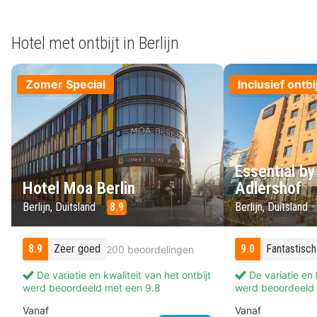
Hotel met ontbijt in Berlijn
Zomer Special
Inclusief ontbi
Essential by
Hotel Moa Berlin
Adlershof
Berlijn, Duitsland
8.9
Berlijn, Duitsland
8.9
Zeer goed
9.0
Fantastisch
200 beoordelingen
De variatie en kwaliteit van het ontbijt
De variatie en k
werd beoordeeld met een 9.8
werd beoordeeld 
Vanaf
Vanaf