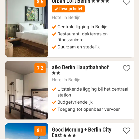
1
Urban Loft Berlin
, 4 Sterren
8.6
nacht
Design hotel
vanaf
63
Hotel in
Berlijn
€
Centrale ligging in Berlijn
Restaurant, dakterras en
fitnessruimte
Duurzam en stedelijk
2
a&o Berlin Hauptbahnhof
7.2
nachten
, 2 Sterren
vanaf
Hotel in
Berlijn
78,92
€
Uitstekende ligging bij het centraal
station
Budgetvriendelijk
Toegang tot openbaar vervoer
Good Morning + Berlin City
8.1
1
East
, 3 Sterren