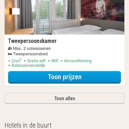
Tweepersoonskamer
Max. 2 volwassenen
Tweepersoonsbed
2
21m
Gratis wifi
Wifi
Airconditioning
Rolstoelvriendelijk
voor Beleef de S
Toon prijzen
Toon alles
Hotels in de buurt