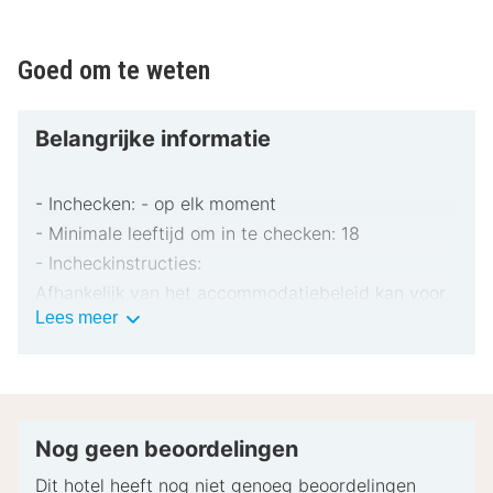
Goed om te weten
Belangrijke informatie
- Inchecken: - op elk moment
- Minimale leeftijd om in te checken: 18
- Incheckinstructies:
Afhankelijk van het accommodatiebeleid kan voor
Belangrijke
Lees meer
extra personen een toeslag in rekening worden
informatie
gebracht.
Bij het inchecken dien je mogelijk een erkend
identiteitsbewijs met foto en een creditcard,
pinpas of borgsom in contanten te verstrekken
Nog geen beoordelingen
voor incidentele kosten.
Dit hotel heeft nog niet genoeg beoordelingen