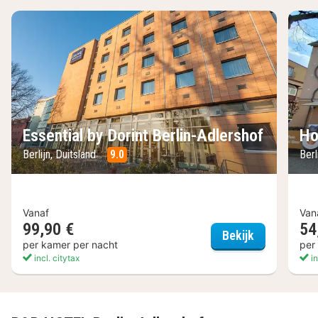
Essential by Dorint Berlin-Adlershof
Ho
Berlijn, Duitsland
9.0
Berl
Vanaf
Van
99,90 €
54
Essential by
Bekijk
per kamer per nacht
per
incl. citytax
in