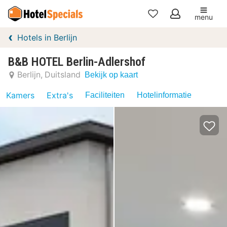
menu
Mijn
Hotels in Berlijn
favorieten
B&B HOTEL Berlin-Adlershof
Berlijn
Duitsland
Bekijk op kaart
Kamers
Extra's
Faciliteiten
Hotelinformatie