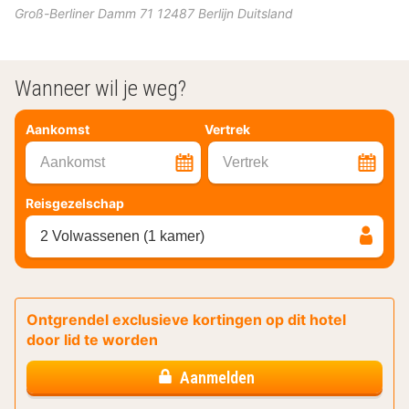
Groß-Berliner Damm 71
12487
Berlijn
Duitsland
Wanneer wil je weg?
Aankomst
Vertrek
Aankomst
Vertrek
Reisgezelschap
2 Volwassenen (1 kamer)
Ontgrendel exclusieve kortingen op dit hotel
door lid te worden
Aanmelden