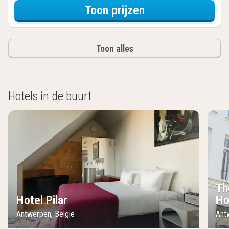
voor Beleef de S
Toon prijzen
Toon alles
Hotels in de buurt
Th
Hotel Pilar
Ho
Antwerpen, België
Ant