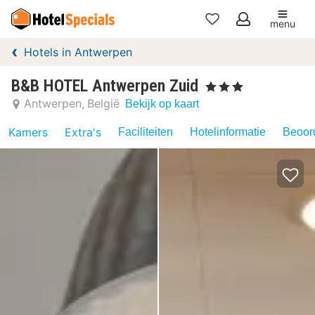
menu
Mijn
Hotels in Antwerpen
favorieten
B&B HOTEL Antwerpen Zuid
, 3 Sterren
Antwerpen
België
Bekijk op kaart
Kamers
Extra's
Faciliteiten
Hotelinformatie
Beoord