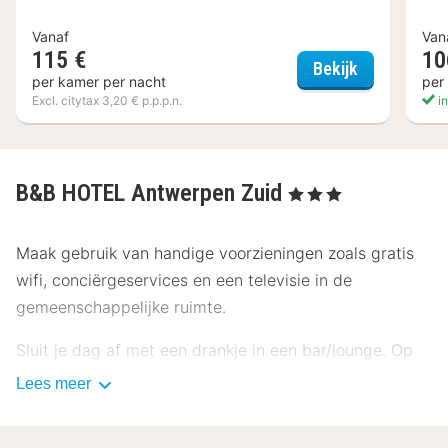
Vanaf
Van
115 €
10
Hotel Pilar
Bekijk
per kamer per nacht
per
Excl. citytax 3,20 € p.p.p.n.
in
B&B HOTEL Antwerpen Zuid
, 3 Sterren
Maak gebruik van handige voorzieningen zoals gratis
wifi, conciërgeservices en een televisie in de
gemeenschappelijke ruimte.
Sluit je dag af met een drankje in een bar/lounge. Op
werkdagen wordt er tegen betaling een continentaal
Lees meer
ontbijt geserveerd van 06.30 uur tot 10.00 uur en in
het weekend is dit beschikbaar van 07.00 uur tot 11.00