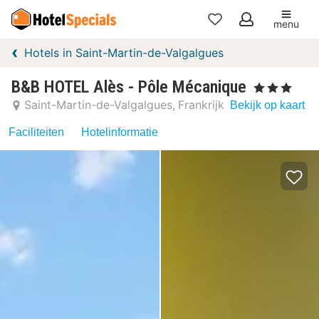
menu
Mijn
Hotels in Saint-Martin-de-Valgalgues
favorieten
B&B HOTEL Alès - Pôle Mécanique
, 3 Sterren
Saint-Martin-de-Valgalgues
Frankrijk
Bekijk op kaart
Faciliteiten
Hotelinformatie