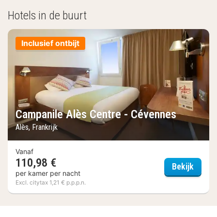
Hotels in de buurt
Inclusief ontbijt
Campanile Alès Centre - Cévennes
Alès, Frankrijk
Vanaf
110,98 €
Campan
Bekijk
per kamer per nacht
Excl. citytax 1,21 € p.p.p.n.