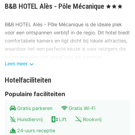
B&B HOTEL Alès - Pôle Mécanique
, 3 Sterren
B&B HOTEL Alès - Pôle Mécanique is de ideale plek
voor een ontspannen verblijf in de regio. Dit hotel biedt
comfortabele kamers en ligt dicht bij lokale attracties,
waardoor het een perfecte keuze is voor reizigers die
willen genieten van zowel rust als avontuur.
Lees meer
Locatie B&B HOTEL Alès - Pôle Mécanique
Hotelfaciliteiten
Het hotel bevindt zich op een gunstige locatie, op
slechts enkele kilometers van het centrum van Alès.
Populaire faciliteiten
Gasten kunnen gemakkelijk de stad verkennen en
genieten van de nabijheid van populaire
Gratis parkeren
Gratis Wi-Fi
bezienswaardigheden. Het Musée PAB ligt op slechts
Huisdiervrij
Lift
Rookvrij
300 meter afstand, terwijl het historische centrum van
Alès zich op 500 meter bevindt. Andere attracties zijn
24-uurs receptie