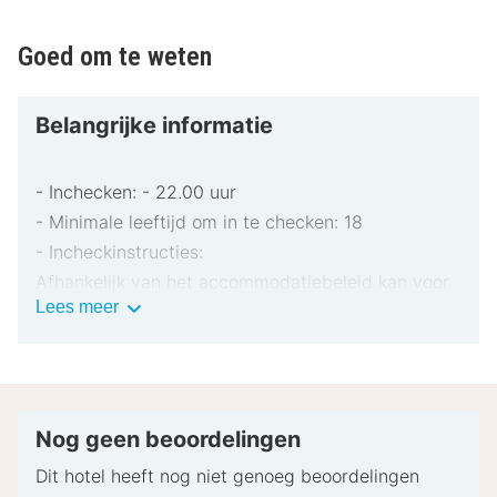
Goed om te weten
Belangrijke informatie
- Inchecken: - 22.00 uur
- Minimale leeftijd om in te checken: 18
- Incheckinstructies:
Afhankelijk van het accommodatiebeleid kan voor
Belangrijke
Lees meer
extra personen een toeslag in rekening worden
informatie
gebracht.
Tijdens het inchecken dien je mogelijk een erkend
identiteitsbewijs met foto en een creditcard te
verstrekken voor incidentele kosten.
Nog geen beoordelingen
Speciale verzoeken worden onder voorbehoud van
Dit hotel heeft nog niet genoeg beoordelingen
beschikbaarheid bij het inchecken ingewilligd.