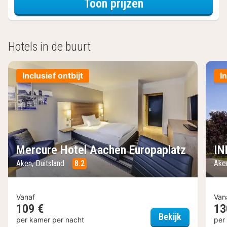
voor Beleef de S
Toon prijzen
Hotels in de buurt
Inclusief ontbijt
I
Mercure Hotel Aachen Europaplatz
IN
Aken, Duitsland
8.2
Ake
Vanaf
Van
109 €
13
Mercure Hot
Bekijk
per kamer per nacht
per