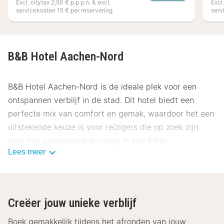
Excl. citytax 2,50 € p.p.p.n. & excl.
Excl.
servicekosten 15 € per reservering
serv
B&B Hotel Aachen-Nord
B&B Hotel Aachen-Nord is de ideale plek voor een
ontspannen verblijf in de stad. Dit hotel biedt een
perfecte mix van comfort en gemak, waardoor het een
uitstekende keuze is voor reizigers die op zoek zijn
naar een aangename ervaring in een hotel.
Lees meer
Locatie B&B Hotel Aachen-Nord
Gelegen op slechts enkele minuten van het centrum
van Aken, biedt B&B Hotel Aachen-Nord een
Creëer jouw unieke verblijf
uitstekende uitvalsbasis om de stad te verkennen. Het
hotel ligt op korte afstand van het beroemde
Boek gemakkelijk tijdens het afronden van jouw