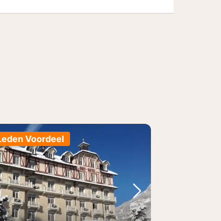
Leden Voordeel
foto
rige foto
Volgende foto