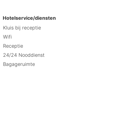
Hotelservice/diensten
Kluis bij receptie
Wifi
Receptie
24/24 Nooddienst
Bagageruimte
g waar je kunt genieten van de lokale
 restaurants bieden voor elk wat wils.
Les 3 Vallées