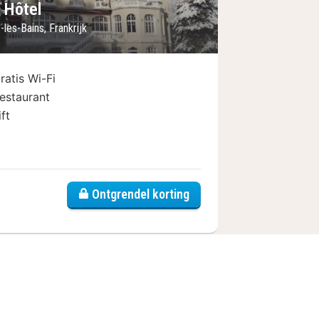
f Hôtel
-les-Bains, Frankrijk
ratis Wi-Fi
estaurant
ift
lets
Ontgrendel korting