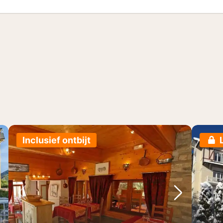
Inclusief ontbijt
lgende foto
Vorige foto
Volgende 
Vo