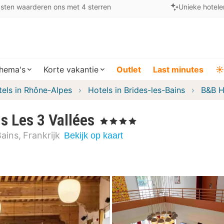
sten waarderen ons met 4 sterren
Unieke hotele
hema's
Korte vakantie
Outlet
Last minutes
☀️
els in Rhône-Alpes
Hotels in Brides-les-Bains
B&B H
 Les 3 Vallées
, 4 Sterren
Bains
Frankrijk
Bekijk op kaart