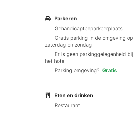
voor zakelijke gasten.
Comfortabele kamers
Parkeren
Moderne badkamers
Gehandicaptenparkeerplaats
Fitnessruimte
Gratis parking in de omgeving op
Vergaderruimte
zaterdag en zondag
Parkeergelegenheid
Er is geen parkinggelegenheid bij
Restaurant B&B HOME Br
het hotel
Parking omgeving?
Gratis
Hoewel het hotel zelf geen restauran
keuken. Of je nu zin hebt in een roma
Eten en drinken
Waarom onze HotelSpeci
Restaurant
aanbeveelt
Uitstekende locatie in het hart
Hoge beoordelingen van gasten