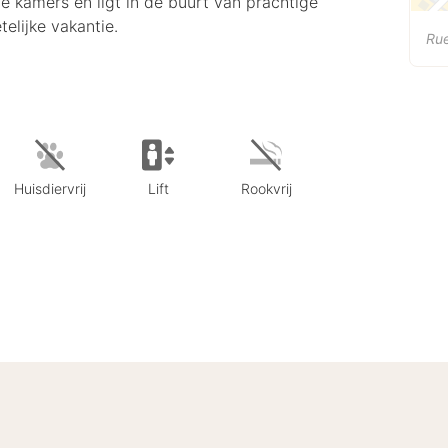
le kamers en ligt in de buurt van prachtige
elijke vakantie.
Ru
Huisdiervrij
Lift
Rookvrij