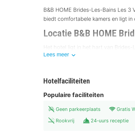
B&B HOME Brides-Les-Bains Les 3 Vall
biedt comfortabele kamers en ligt in
Locatie B&B HOME Bride
Het hotel ligt in het hart van Bride
Lees meer
lokale attracties zoals het Thermale
verkennen, zijn de Tarentaise Vallei
hotel biedt voldoende parkeergelege
Hotelfaciliteiten
busstation.
Populaire faciliteiten
Faciliteiten B&B HOME 
Geen parkeerplaats
Gratis W
De kamers van B&B HOME Brides-Les-Ba
dag vol avontuur. Elke kamer beschi
Rookvrij
24-uurs receptie
hoogwaardige toiletartikelen en een 