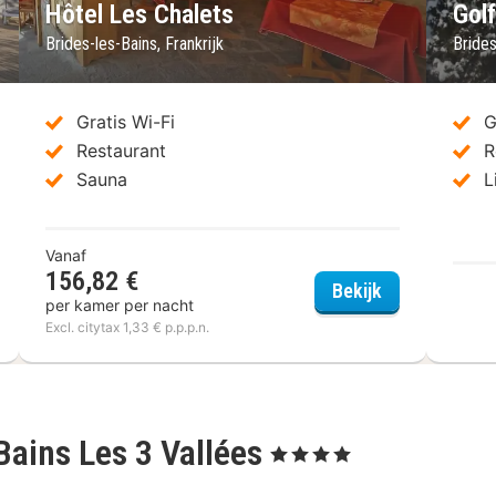
Hôtel Les Chalets
Gol
Brides-les-Bains, Frankrijk
Brides
Gratis Wi-Fi
G
Restaurant
R
Sauna
L
Vanaf
156,82 €
Brides-les-Bains
Hôtel Les Cha
Bekijk
per kamer per nacht
Excl. citytax 1,33 € p.p.p.n.
ains Les 3 Vallées
, 4 Sterren