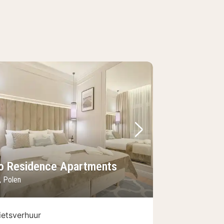
foto
rige foto
Volgende foto
o Residence Apartments
, Polen
ietsverhuur