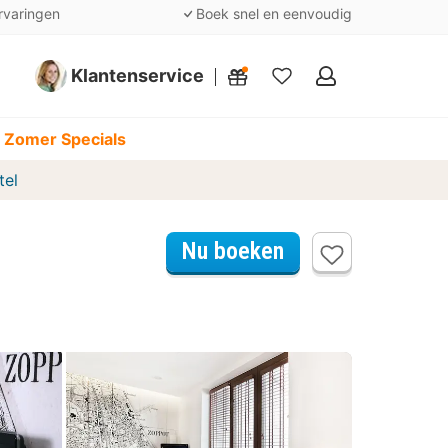
rvaringen
Boek snel en eenvoudig
Klantenservice
Mijn
favorieten
 Zomer Specials
tel
Nu boeken