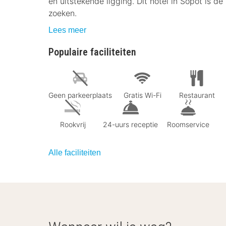
en uitstekende ligging. Dit hotel in Sopot is 
zoeken.
Lees meer
Populaire faciliteiten
Geen parkeerplaats
Gratis Wi-Fi
Restaurant
Rookvrij
24-uurs receptie
Roomservice
Alle faciliteiten