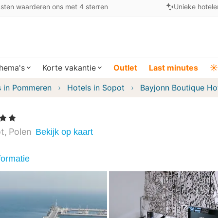
sten waarderen ons met 4 sterren
Unieke hotele
hema's
Korte vakantie
Outlet
Last minutes
☀️
s in Pommeren
Hotels in Sopot
Bayjonn Boutique Ho
ren
t
Polen
Bekijk op kaart
formatie