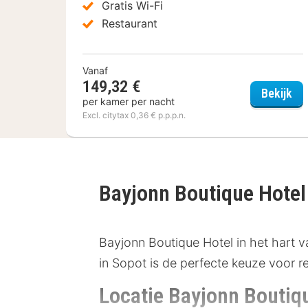
Gratis Wi-Fi
Restaurant
Vanaf
149,32 €
She
Bekijk
per kamer per nacht
Excl. citytax 0,36 € p.p.p.n.
Bayjonn Boutique Hote
Bayjonn Boutique Hotel in het hart va
in Sopot is de perfecte keuze voor r
Locatie Bayjonn Boutiq