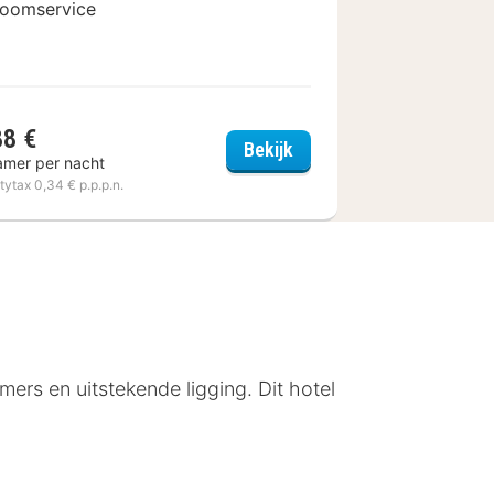
oomservice
88 €
 Sopot
Molo Residence Apartme
Bekijk
amer per nacht
itytax 0,34 € p.p.p.n.
mers en uitstekende ligging. Dit hotel