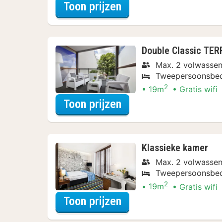
voor Varen & Ontdek
Toon prijzen
Double Classic TE
Max. 2 volwasse
Tweepersoonsbe
2
19m
Gratis wifi
voor Varen & Ontdek
Toon prijzen
Klassieke kamer
Max. 2 volwasse
Tweepersoonsbe
2
19m
Gratis wifi
voor Varen & Ontdek
Toon prijzen