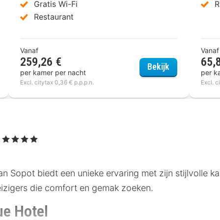
Gratis Wi-Fi
R
Restaurant
Vanaf
Vanaf
259,26 €
65,
raton Sopot Hotel
Sofitel Grand
Bekijk
per kamer per nacht
per k
Excl. citytax 0,36 € p.p.p.n.
Excl. c
l
, 4 Sterren
n Sopot biedt een unieke ervaring met zijn stijlvolle ka
eizigers die comfort en gemak zoeken.
ue Hotel