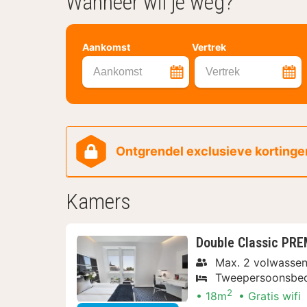
Wanneer wil je weg?
Aankomst
Vertrek
Aankomst
Vertrek
Ontgrendel exclusieve kortingen
Kamers
Double Classic PR
Max. 2 volwasse
Tweepersoonsbe
2
18m
Gratis wifi