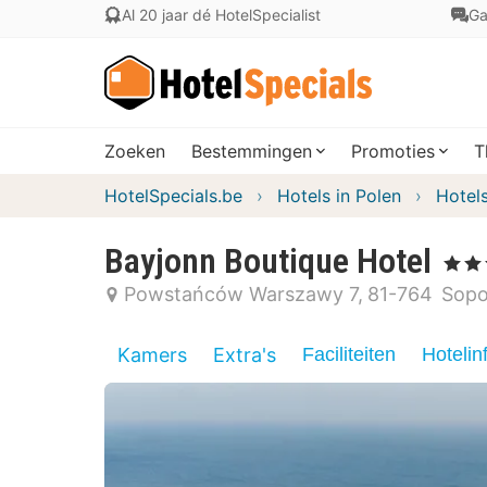
Al 20 jaar dé HotelSpecialist
Ga
Zoeken
Bestemmingen
Promoties
T
HotelSpecials.be
Hotels in Polen
Hotel
Bayjonn Boutique Hotel
, 4 Ster
Powstańców Warszawy 7
81-764
Sopo
Kamers
Extra's
Faciliteiten
Hotelin