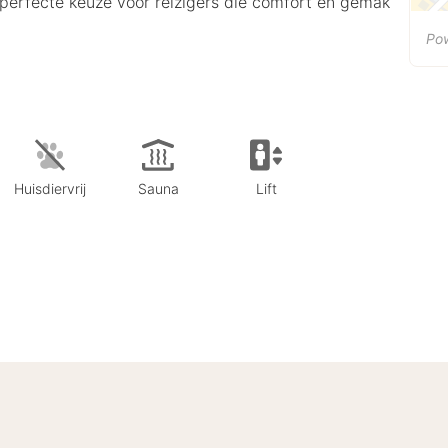
de perfecte keuze voor reizigers die comfort en gemak
Po
Huisdiervrij
Sauna
Lift