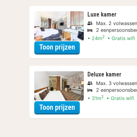
Luxe kamer
Max. 2 volwasse
2 eenpersoonsbe
2
24m
Gratis wifi
voor Varen & Ontdek
Toon prijzen
Deluxe kamer
Max. 3 volwasse
2 eenpersoonsbe
2
31m
Gratis wifi
voor Varen & Ontdek
Toon prijzen