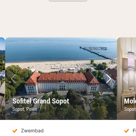
lgende foto
Vorige foto
Volgende 
Vo
Sofitel Grand Sopot
Mol
Sopot, Polen
Sopot
Zwembad
F