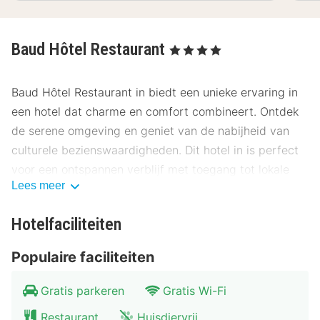
Baud Hôtel Restaurant
, 4 Sterren
Baud Hôtel Restaurant in biedt een unieke ervaring in
een hotel dat charme en comfort combineert. Ontdek
de serene omgeving en geniet van de nabijheid van
culturele bezienswaardigheden. Dit hotel in is perfect
voor een ontspannen verblijf met toegang tot lokale
Lees meer
attracties.
Locatie Baud Hôtel Restaurant
Hotelfaciliteiten
Baud Hôtel Restaurant bevindt zich op een
Populaire faciliteiten
strategische locatie, op korte afstand van het centrum.
Geniet van de nabijheid van het levendige stadsplein
Gratis parkeren
Gratis Wi-Fi
en diverse musea. De omgeving is ideaal voor wie wil
Restaurant
Huisdiervrij