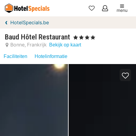
menu
Mijn
HotelSpecials.be
favorieten
Baud Hôtel Restaurant
, 4 Sterren
Bonne
Frankrijk
Bekijk op kaart
Faciliteiten
Hotelinformatie