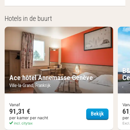
Hotels in de buurt
B&
Ace hôtel Annemasse Genève
Ce
Ville-la-Grand, Frankrijk
,
Vanaf
Van
91,31 €
61
Ace hôtel 
Bekijk
per kamer per nacht
per
incl. citytax
Excl.