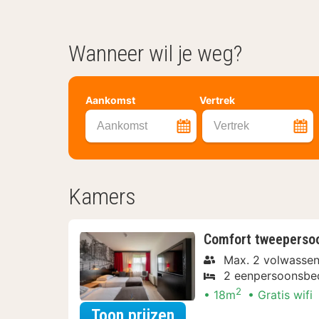
Wanneer wil je weg?
Aankomst
Vertrek
Aankomst
Vertrek
Kamers
Comfort tweeperso
Max. 2 volwassen
2 eenpersoonsbe
2
18m
Gratis wifi
voor Met parkeerple
Toon prijzen