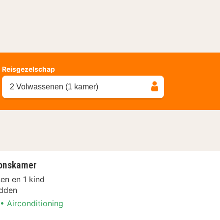
Reisgezelschap
2 Volwassenen (1 kamer)
onskamer
en en 1 kind
dden
Airconditioning
k