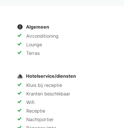
n het OV
Algemeen
n Hotel Schiphol Hoofddorp aan vanwege de moderne ka
Airconditioning
nde prijs-kwaliteitverhouding. Het hotel is perfect v
Lounge
 in de regio.
Terras
Hotelservice/diensten
Kluis bij receptie
Kranten beschikbaar
Wifi
Receptie
Nachtportier