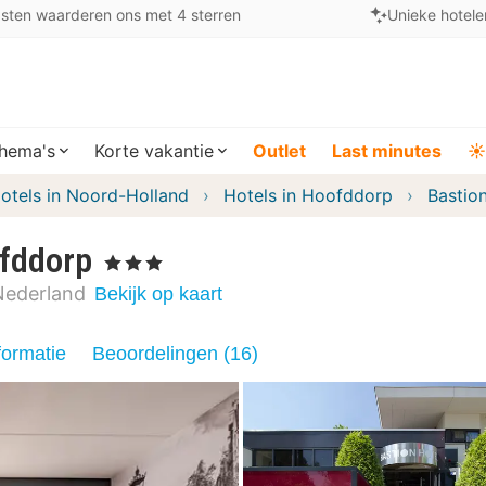
sten waarderen ons met 4 sterren
Unieke hotele
hema's
Korte vakantie
Outlet
Last minutes
☀️
otels in Noord-Holland
Hotels in Hoofddorp
Bastio
ofddorp
, 3 Sterren
Nederland
Bekijk op kaart
formatie
Beoordelingen (16)