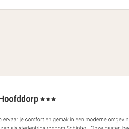
l Hoofddorp
, 3 Sterren
p ervaar je comfort en gemak in een moderne omgeving 
reizen als stedentrips rondom Schiphol. Onze gasten b