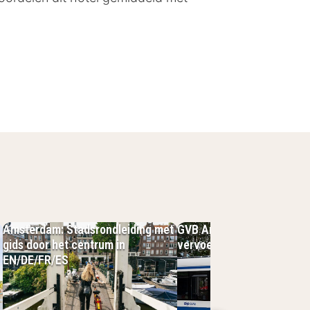
phol en goed verbonden met
haven en in 35 minuten sta je
e Bos of verken de winkels en
 korte overnachting als een langere
Amsterdam: Stadsrondleiding met
GVB Amsterdam: 1-dag op
gids door het centrum in
vervoer per tram, bus en 
EN/DE/FR/ES
k te maken: