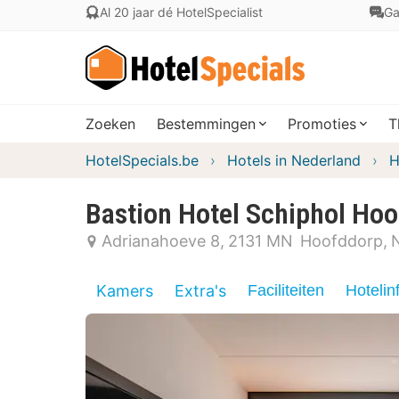
Al 20 jaar dé HotelSpecialist
Ga
Zoeken
Bestemmingen
Promoties
T
HotelSpecials.be
Hotels in Nederland
H
Bastion Hotel Schiphol Ho
Adrianahoeve 8
2131 MN
Hoofddorp
Kamers
Extra's
Faciliteiten
Hotelin