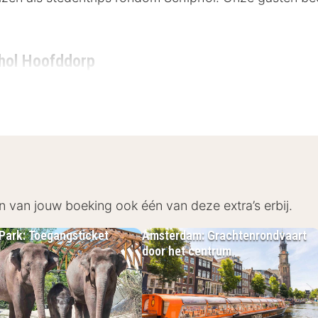
phol Hoofddorp
gt op een gunstige locatie in Hoofddorp, vlakbij Schi
Vanuit het hotel ben je binnen 10 minuten op de lucht
n Amsterdam. Ontspan in het nabijgelegen Amsterdams
ier Meren. Het hotel is ideaal gelegen voor zowel een
n van jouw boeking ook één van deze extra’s erbij.
Park: Toegangsticket
Amsterdam: Grachtenrondvaart
door het centrum
phol Hoofddorp
t diverse faciliteiten om je verblijf zo prettig mogelij