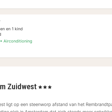
r
en en 1 kind
d
Airconditioning
k
am Zuidwest
, 3 Sterren
t ligt op een steenworp afstand van het Rembrandtpark
endige plek in Amsterdam dat zich steeds meer ontwikke