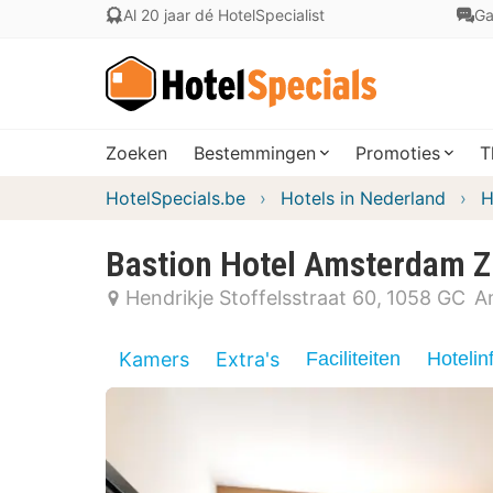
Al 20 jaar dé HotelSpecialist
Ga
Zoeken
Bestemmingen
Promoties
T
HotelSpecials.be
Hotels in Nederland
H
Bastion Hotel Amsterdam Z
Hendrikje Stoffelsstraat 60
1058 GC
A
Kamers
Extra's
Faciliteiten
Hotelin