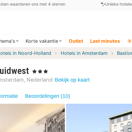
sten waarderen ons met 4 sterren
Unieke hotele
hema's
Korte vakantie
Outlet
Last minutes
☀️
otels in Noord-Holland
Hotels in Amsterdam
Bastio
uidwest
, 3 Sterren
msterdam
Nederland
Bekijk op kaart
formatie
Beoordelingen (10)