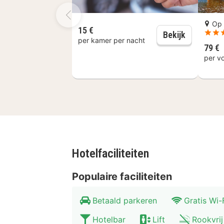
Straatjes bezoeken. Ook het grootst
wetenschap door te doen en te leren
Op 
15 €
Parking
Bekijk
per kamer per nacht
79 €
per v
Hotelfaciliteiten
Populaire faciliteiten
Betaald parkeren
Gratis Wi-
Hotelbar
Lift
Rookvrij