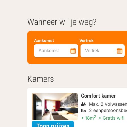
Wanneer wil je weg?
Aankomst
Vertrek
Aankomst
Vertrek
Kamers
Comfort kamer
Max. 2 volwassen
2 eenpersoonsbe
2
18m
Gratis wifi
voor Met parkeerple
Toon prijzen