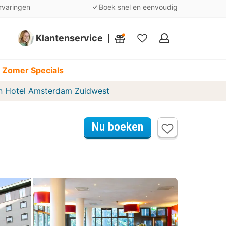
rvaringen
Boek snel en eenvoudig
Klantenservice
Mijn
favorieten
 Zomer Specials
n Hotel Amsterdam Zuidwest
Nu boeken