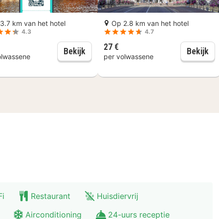
e science center van Nederland, NEMO is een aanrade
!
3.7 km van het hotel
Op 2.8 km van het hotel
4.3
4.7
27 €
Go City Amsterdam Pass: Attractiep
Am
Bekijk
Bekijk
olwassene
per volwassene
Fi
Restaurant
Huisdiervrij
Airconditioning
24-uurs receptie