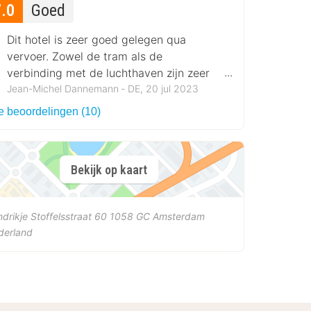
7.0
Goed
Dit hotel is zeer goed gelegen qua
vervoer. Zowel de tram als de
verbinding met de luchthaven zijn zeer
goed.
Jean-Michel Dannemann ‐ DE, 20 jul 2023
le beoordelingen (10)
Bekijk op kaart
drikje Stoffelsstraat 60
1058 GC
Amsterdam
derland