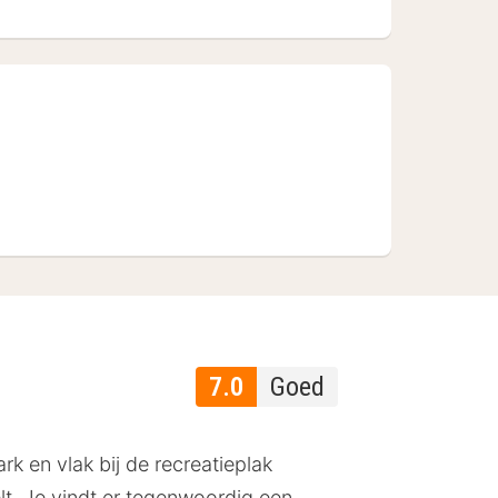
7.0
Goed
 en vlak bij de recreatieplak
lt. Je vindt er tegenwoordig een