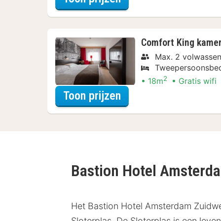
Comfort King kame
Max. 2 volwassen
Tweepersoonsbe
2
18m
Gratis wifi
voor Met parkeerple
Toon prijzen
Bastion Hotel Amsterd
Het Bastion Hotel Amsterdam Zuidwes
Sloterplas. De Sloterplas is een lev