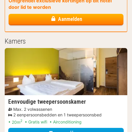
Ontgrendel exclusieve kortingen op dit hotel
door lid te worden
Aanmelden
Kamers
Eenvoudige tweepersoonskamer
Max. 2 volwassenen
2 eenpersoonsbedden en 1 tweepersoonsbed
2
20m
Gratis wifi
Airconditioning