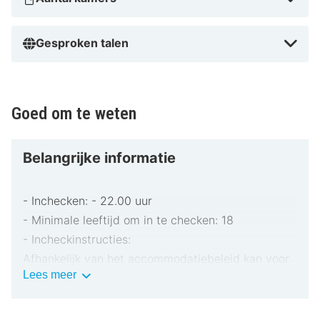
Gesproken talen
Goed om te weten
Belangrijke informatie
- Inchecken: - 22.00 uur
- Minimale leeftijd om in te checken: 18
- Incheckinstructies:
Afhankelijk van het accommodatiebeleid kan voor
Belangrijke
Lees meer
extra personen een toeslag in rekening worden
informatie
gebracht.
Tijdens het inchecken dien je mogelijk een erkend