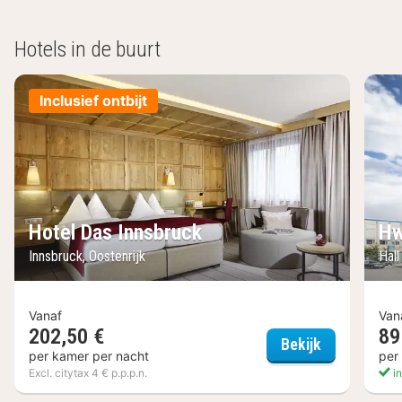
Hotels in de buurt
Inclusief ontbijt
Hotel Das Innsbruck
Hw
Innsbruck, Oostenrijk
Hall
Vanaf
Van
202,50 €
89
Hotel Das I
Bekijk
per kamer per nacht
per
Excl. citytax 4 € p.p.p.n.
in