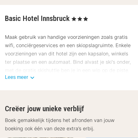
Basic Hotel Innsbruck
, 3 Sterren
Maak gebruik van handige voorzieningen zoals gratis
wifi, conciërgeservices en een skiopslagruimte. Enkele
voorzieningen van dit hotel zijn een kapsalon, winkels
ter plaatse en een automaat. Bind alvast je ski's onder,
met de gratis skishuttle ben je in een wip op de piste.
Lees meer
Bestel iets lekkers in de koffiebar/het café van dit hotel
of haal iets bij de snackbar/deli. Dagelijks kun je van
07.00 uur tot 10.30 uur genieten van een gratis
Creëer jouw unieke verblijf
continentaal ontbijt.
Boek gemakkelijk tijdens het afronden van jouw
De volledige accommodatie is gesloten van 8
boeking ook één van deze extra’s erbij.
november tot 29 november.