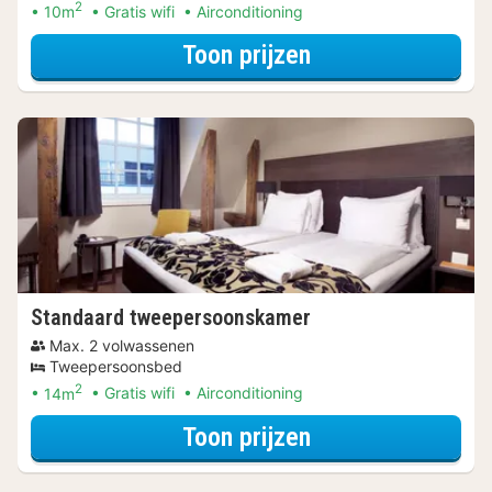
2
10m
Gratis wifi
Airconditioning
voor Economy t
Toon prijzen
Standaard tweepersoonskamer
Max. 2 volwassenen
Tweepersoonsbed
2
14m
Gratis wifi
Airconditioning
voor Standaard 
Toon prijzen