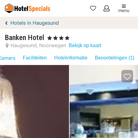
menu
Mijn
Hotels in Haugesund
favorieten
Banken Hotel
, 4 Sterren
Haugesund
Noorwegen
Bekijk op kaart
Kamers
Faciliteiten
Hotelinformatie
Beoordelingen (1)