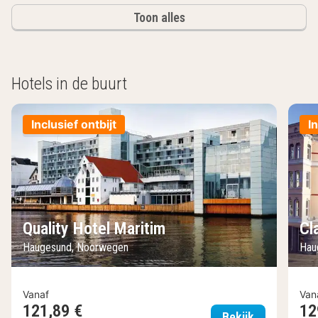
Toon alles
Hotels in de buurt
Inclusief ontbijt
I
Quality Hotel Maritim
Cl
Haugesund, Noorwegen
Hau
Vanaf
Van
121,89 €
12
Quality Hote
Bekijk