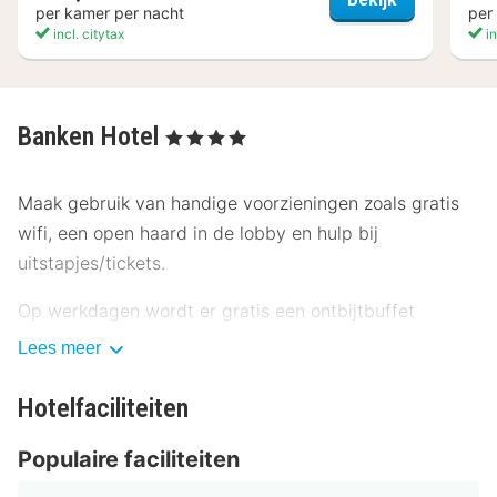
per kamer per nacht
per
incl. citytax
in
Banken Hotel
, 4 Sterren
Maak gebruik van handige voorzieningen zoals gratis
wifi, een open haard in de lobby en hulp bij
uitstapjes/tickets.
Op werkdagen wordt er gratis een ontbijtbuffet
geserveerd van 06.30 uur tot 09.30 uur en in het
Lees meer
weekend is dit beschikbaar van 08.00 uur tot 11.00 uur.
Hotelfaciliteiten
Enkele van de voorzieningen zijn een snelle
incheckservice, een snelle uitcheckservice en een
Populaire faciliteiten
stomerij/wasserijservice.