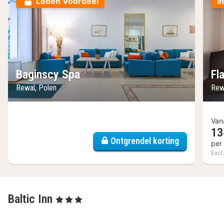
Leden Voordeel
I
Baginscy Spa
Fl
Rewal, Polen
Rew
Van
13
Ontgrendel korting
per
Excl.
Baltic Inn
, 3 Sterren