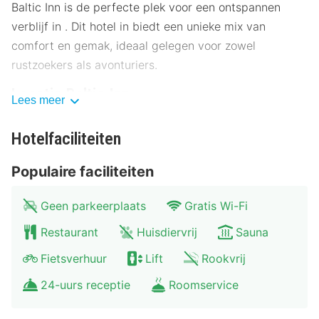
Baltic Inn is de perfecte plek voor een ontspannen
verblijf in . Dit hotel in biedt een unieke mix van
comfort en gemak, ideaal gelegen voor zowel
rustzoekers als avonturiers.
Locatie Baltic Inn
Lees meer
Gelegen op een steenworp afstand van het bruisende
Hotelfaciliteiten
centrum van , biedt Baltic Inn een ideale uitvalsbasis
voor het verkennen van de omgeving. Het hotel ligt op
Populaire faciliteiten
slechts 500 meter van het centrale plein en op 300
meter van het beroemde museum. Openbaar vervoer is
Geen parkeerplaats
Gratis Wi-Fi
gemakkelijk bereikbaar met een bushalte op 200 meter
Restaurant
Huisdiervrij
Sauna
afstand en een treinstation op 1 kilometer. Parkeren is
beschikbaar voor gasten. Bezienswaardigheden in de
Fietsverhuur
Lift
Rookvrij
buurt zijn onder andere:
24-uurs receptie
Roomservice
Museum XYZ: 200 meter