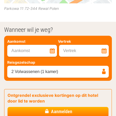
Parkowa 11
72-344
Rewal
Polen
Wanneer wil je weg?
Aankomst
Vertrek
Aankomst
Vertrek
Reisgezelschap
2 Volwassenen (1 kamer)
Ontgrendel exclusieve kortingen op dit hotel
door lid te worden
Aanmelden