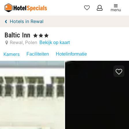
menu
Mijn
Hotels in Rewal
favorieten
Baltic Inn
, 3 Sterren
Rewal
Polen
Bekijk op kaart
Kamers
Faciliteiten
Hotelinformatie