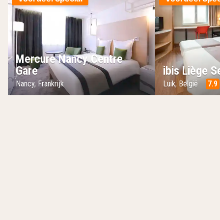
Mercure Nancy Centre
Gare
ibis Liège S
Nancy, Frankrijk
Luik, België
7.9
Inclusief ontbijt
Inclusief on
Vanaf
Vanaf
90 €
99 €
Mercure Nancy Centre
per kamer per nacht
per kamer per na
Bekijk
Excl. citytax 2,20 € p.p.p.n. & excl.
Excl. citytax 0,80 € p
servicekosten 10 € per
servicekosten 10 € 
reservering
reservering
Vind het juiste hotel