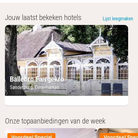
- Optionele extra'S:
Jouw laatst bekeken hotels
Lijst leegmaken
- Algemene informatie:
Ballebro Færgekro
Sønderborg
,
Denemarken
Onze topaanbiedingen van de week
Voordeel Special
Voordeel Spec