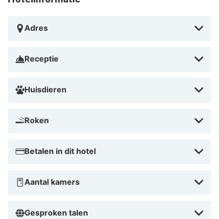
Havnbjerg Molle - 12,3 km Købingsmark Strad - 13,4
km Dybbol Kirke - 13,6 km Larsen Yacht Charter - 13,7
Adres
km De dichtsbijzijnde luchthaven is Sonderborg (SGD)
- 19,9 km
Receptie
Ballebro Færgekro ligt in Sønderborg in een landelijke
omgeving, op 5 min. rijden van Ullerup Kirke en op 8
Huisdieren
min. van Lojt Kirke. Dit hotel bij het strand ligt op 8,4
km van Kerk van Adsbol en op 10,4 km van Graasten
Roken
Slotskirke.
Aan het strand
Betalen in dit hotel
Aantal kamers
Gesproken talen