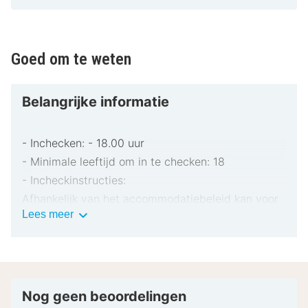
Goed om te weten
Belangrijke informatie
- Inchecken: - 18.00 uur
- Minimale leeftijd om in te checken: 18
- Incheckinstructies:
Afhankelijk van het accommodatiebeleid kan voor
Belangrijke
Lees meer
extra personen een toeslag in rekening worden
informatie
gebracht.
Bij het inchecken dien je mogelijk een erkend
identiteitsbewijs met foto en een creditcard,
pinpas of borgsom in contanten te verstrekken
Nog geen beoordelingen