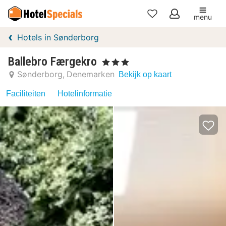
menu
Mijn
Hotels in Sønderborg
favorieten
Ballebro Færgekro
, 3 Sterren
Sønderborg
Denemarken
Bekijk op kaart
Faciliteiten
Hotelinformatie