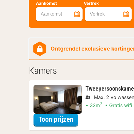
Aankomst
Vertrek
Aankomst
Vertrek
Ontgrendel exclusieve kortingen
Kamers
Tweepersoonskame
Max. 2 volwasse
2
32m
Gratis wifi
voor Wellness Uitje
Toon prijzen