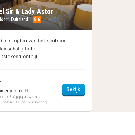
el Sir & Lady Astor
ldorf, Duitsland
8.6
0 min. rijden van het centrum
leinschalig hotel
itstekend ontbijt
€
Hotel Sir & Lady Astor
Bekijk
amer per nacht
üsseldorf
itytax 3 € p.p.p.n. & excl.
ekosten 10 € per reservering