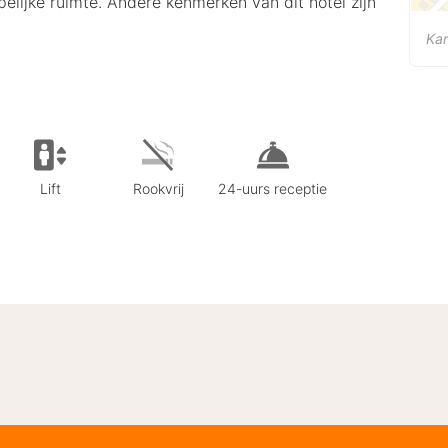
pelijke ruimte. Andere kenmerken van dit hotel zijn
Kar
Lift
Rookvrij
24-uurs receptie