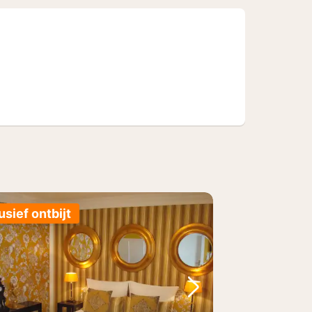
usief ontbijt
foto
rige foto
Volgende foto