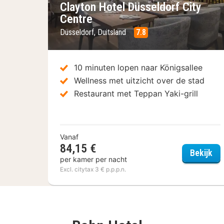
Clayton Hotel Düsseldorf City
Centre
Düsseldorf, Duitsland
7.8
10 minuten lopen naar Königsallee
Wellness met uitzicht over de stad
Restaurant met Teppan Yaki-grill
Vanaf
84,15 €
Cla
Bekijk
per kamer per nacht
Excl. citytax 3 € p.p.p.n.