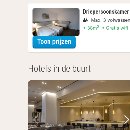
Driepersoonskamer
Max. 3 volwasse
2
38m
Gratis wifi
voor Wellness Uitje
Toon prijzen
Hotels in de buurt
Vorige foto
Vo