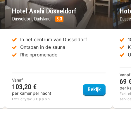
Hotel Asahi Düsseldorf
Hot
Düsseldorf, Duitsland
8.3
Düsse
In het centrum van Düsseldorf
1
Ontspan in de sauna
K
Rheinpromenade
U
Vanaf
Vanaf
69 
103,20 €
per k
yton Hotel Düsseldorf City Centre
Hotel Asahi D
Bekijk
per kamer per nacht
Excl. c
Excl. citytax 3 € p.p.p.n.
servic