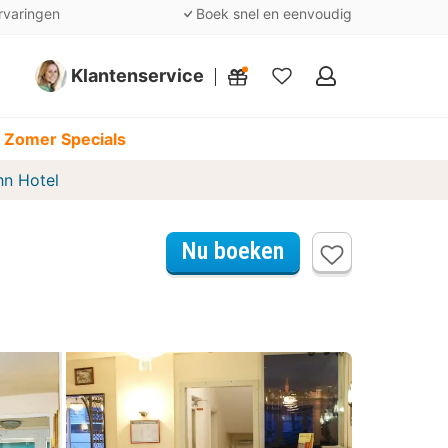
rvaringen
Boek snel en eenvoudig
Klantenservice
Mijn
favorieten
 Zomer Specials
hn Hotel
Nu boeken