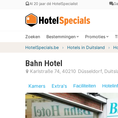
Al 20 jaar dé HotelSpecialist
Ga
Zoeken
Bestemmingen
Promoties
T
HotelSpecials.be
Hotels in Duitsland
Ho
Bahn Hotel
Karlstraße 74
40210
Düsseldorf
Duits
Kamers
Extra's
Faciliteiten
Hotelin