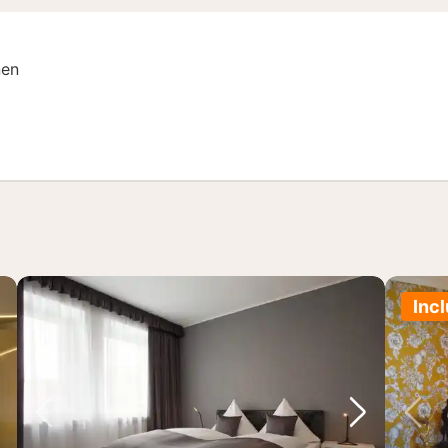
nen
Incl
lgende foto
Vorige foto
Volgende 
Vo