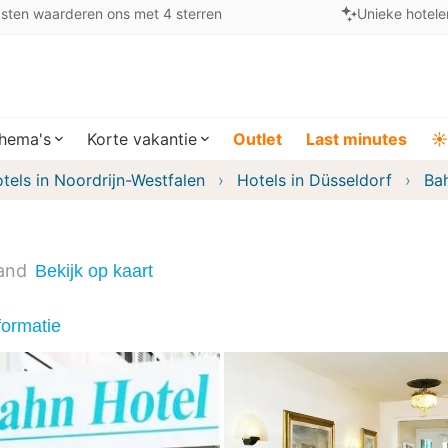
sten waarderen ons met 4 sterren
Unieke hotele
hema's
Korte vakantie
Outlet
Last minutes
☀️
tels in Noordrijn-Westfalen
Hotels in Düsseldorf
Ba
land
Bekijk op kaart
formatie