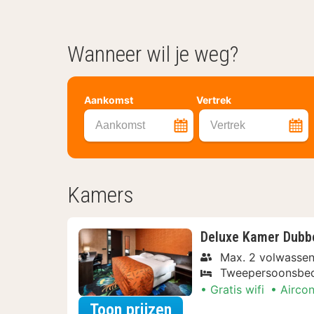
Wanneer wil je weg?
Aankomst
Vertrek
Aankomst
Vertrek
Kamers
Deluxe Kamer Dubb
Max. 2 volwasse
Tweepersoonsbe
Gratis wifi
Aircon
voor Deluxe Kamer D
Toon prijzen