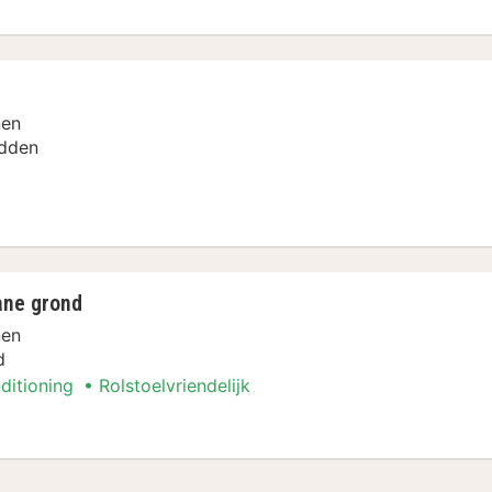
nen
dden
win
ane grond
nen
d
ditioning
Rolstoelvriendelijk
begane grond