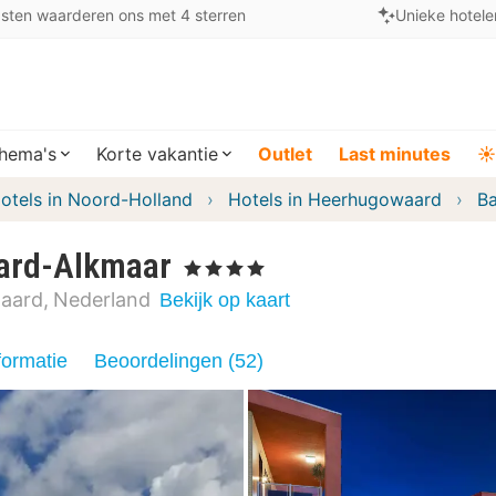
sten waarderen ons met 4 sterren
Unieke hotele
hema's
Korte vakantie
Outlet
Last minutes
☀️
otels in Noord-Holland
Hotels in Heerhugowaard
B
ard-Alkmaar
, 4 Sterren
aard
Nederland
Bekijk op kaart
formatie
Beoordelingen (52)