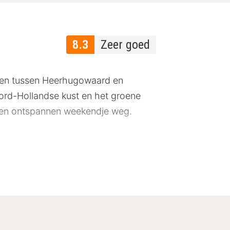
8.3
Zeer goed
gen tussen Heerhugowaard en
oord-Hollandse kust en het groene
s een ontspannen weekendje weg.
e combineren. In de buurt vind je