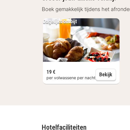
Kaasmarkt Alkmaar – 14 km
Boek gemakkelijk tijdens het afronde
Noordzeestrand – 21 km
Dagelijks ontbijt
Faciliteiten Babylon Hotel Hee
Het hotel beschikt over moderne faci
voorzien van alle gemakken, ideaal v
Kamer:
Airconditioning, flatscre
Badkamer:
Eigen badkamer met d
19 €
Dagelijks
Bekijk
Overige faciliteiten:
Gratis par
per volwassene per nacht
Restaurant Babylon Hotel Hee
In het sfeervolle restaurant van Bab
lunch of diner. De menukaart biedt ee
terecht in de bar.
Hotelfaciliteiten