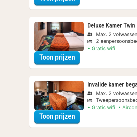
Deluxe Kamer Twin
Max. 2 volwasse
2 eenpersoonsbe
Gratis wifi
voor Deluxe Kamer T
Toon prijzen
Invalide kamer beg
Max. 2 volwasse
Tweepersoonsbe
Gratis wifi
Aircon
voor Invalide kamer 
Toon prijzen