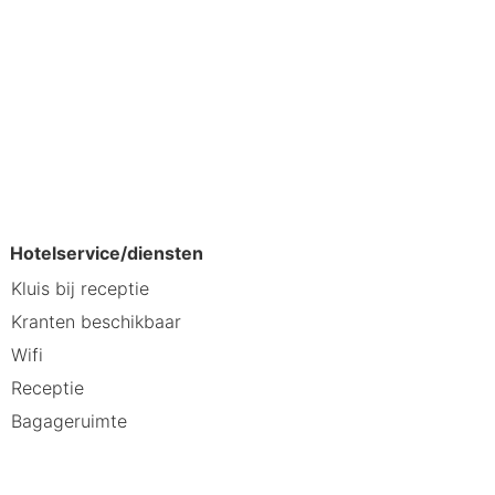
elt
Hotelservice/diensten
Kluis bij receptie
Kranten beschikbaar
ige ligging en het uitstekende
Wifi
 de kaasmarkt en de nabijgelegen
Receptie
plek.
Bagageruimte