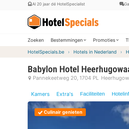
Al 20 jaar dé HotelSpecialist
Ga
Zoeken
Bestemmingen
Promoties
T
HotelSpecials.be
Hotels in Nederland
H
Babylon Hotel Heerhugowa
Pannekeetweg 20
1704 PL
Heerhugow
Kamers
Extra's
Faciliteiten
Hotelin
Culinair genieten