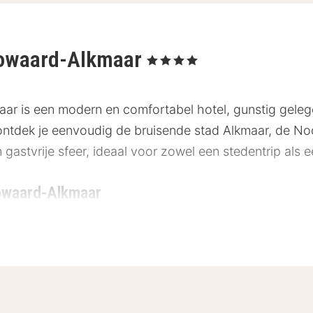
gowaard-Alkmaar
, 4 Sterren
r is een modern en comfortabel hotel, gunstig gele
g ontdek je eenvoudig de bruisende stad Alkmaar, de N
 gastvrije sfeer, ideaal voor zowel een stedentrip al
owaard-Alkmaar
ligt op een fijne locatie, perfect om stad en natuur t
km
m