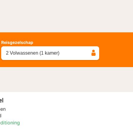
Reisgezelschap
2 Volwassenen (1 kamer)
el
nen
d
ditioning
ubbel