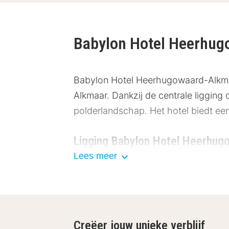
Babylon Hotel Heerhu
Babylon Hotel Heerhugowaard-Alkmaa
Alkmaar. Dankzij de centrale liggin
polderlandschap. Het hotel biedt een
Ligging Babylon Hotel Heerhug
Lees meer
Babylon Hotel Heerhugowaard-Alkmaar 
onder andere:
Centrum Heerhugowaard – 6,2 
Station Heerhugowaard – 3,6 k
Creëer jouw unieke verblijf
Alkmaar Centrum – 11 km