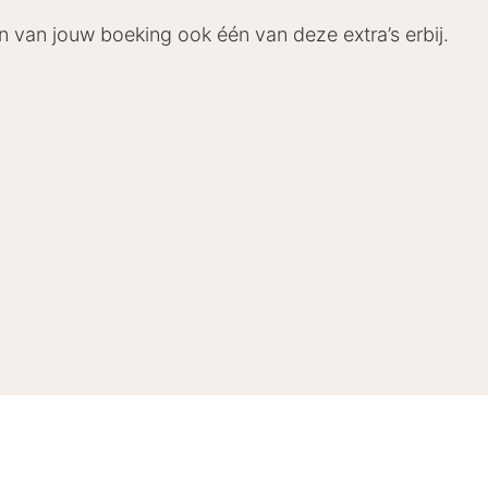
n van jouw boeking ook één van deze extra’s erbij.
rhugowaard-Alkmaar
liteiten die jouw verblijf comfortabel en aangenaam m
oor zowel vakantiegangers als zakelijke reizigers.
en-tv, bureau, koffie- en theefaciliteiten en gratis Wi-Fi
ouche, toilet, föhn en gratis toiletartikelen
 ontbijt
keergelegenheid, restaurant, bar, terras, receptie en 
rhugowaard-Alkmaar
ylon Hotel Heerhugowaard-Alkmaar kun je dagelijks geni
n mix van internationale gerechten en lokale specialite