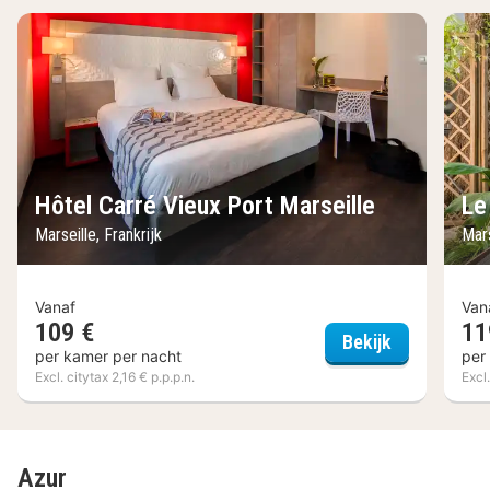
Hôtel Carré Vieux Port Marseille
Le
Marseille, Frankrijk
Mars
Vanaf
Van
109 €
11
Hôtel Carré 
Bekijk
per kamer per nacht
per
Excl. citytax 2,16 € p.p.p.n.
Excl.
Azur