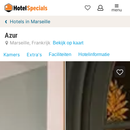
menu
Mijn
Hotels in Marseille
favorieten
Azur
Marseille
Frankrijk
Bekijk op kaart
Kamers
Extra's
Faciliteiten
Hotelinformatie