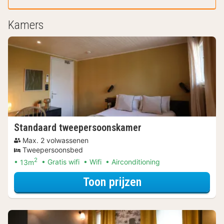
Kamers
Standaard tweepersoonskamer
Max. 2 volwassenen
Tweepersoonsbed
2
13m
Gratis wifi
Wifi
Airconditioning
voor Beleef de S
Toon prijzen