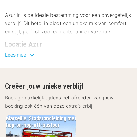
Azur in is de ideale bestemming voor een onvergetelijk
verblijf. Dit hotel in biedt een unieke mix van comfort
en stijl, perfect voor een ontspannen vakantie.
Locatie Azur
Lees meer
Het hotel Azur ligt op een gunstige locatie, dicht bij
het stadscentrum en op loopafstand van het
hoofdplein. Bezoekers kunnen genieten van
nabijgelegen musea en culturele bezienswaardigheden.
Creëer jouw unieke verblijf
Het gebied biedt uitstekende openbaar
vervoersmogelijkheden, waaronder bussen en treinen,
Boek gemakkelijk tijdens het afronden van jouw
en er is voldoende parkeergelegenheid beschikbaar.
boeking ook één van deze extra’s erbij.
Museum van Moderne Kunst: 200 meter
Marseille: Stadsrondleiding met
Historisch Centrum: 500 meter
hop-on-hop-off-bustour
Botanische Tuin: 800 meter