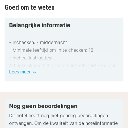
Goed om te weten
Belangrijke informatie
- Inchecken: - middernacht
- Minimale leeftijd om in te checken: 18
- Incheckinstructies:
Afhankelijk van het accommodatiebeleid kan voor
Belangrijke
Lees meer
extra personen een toeslag in rekening worden
informatie
gebracht.
Bij het inchecken dien je mogelijk een erkend
identiteitsbewijs met foto en een creditcard,
pinpas of borgsom in contanten te verstrekken
Nog geen beoordelingen
voor incidentele kosten.
Dit hotel heeft nog niet genoeg beoordelingen
Speciale verzoeken worden onder voorbehoud van
ontvangen. Om de kwaliteit van de hotelinformatie
beschikbaarheid bij het inchecken ingewilligd.