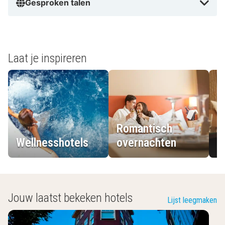
Gesproken talen
Laat je inspireren
Romantisch
Wellnesshotels
overnachten
L
Jouw laatst bekeken hotels
Lijst leegmaken