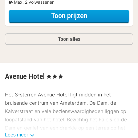
Max. 2 volwassenen
voor Later Uitch
Toon prijzen
Toon alles
Avenue Hotel
, 3 Sterren
Het 3-sterren Avenue Hotel ligt midden in het
bruisende centrum van Amsterdam. De Dam, de
Kalverstraat en vele bezienswaardigheden liggen op
loopafstand van het hotel. Bezichtig het Paleis op de
Dam en geniet van een drankje op een terras op het
Lees meer
Rembrandtplein.