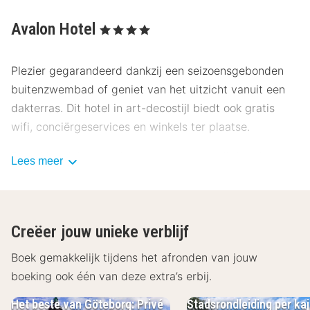
Avalon Hotel
, 4 Sterren
Plezier gegarandeerd dankzij een seizoensgebonden
buitenzwembad of geniet van het uitzicht vanuit een
dakterras. Dit hotel in art-decostijl biedt ook gratis
wifi, conciërgeservices en winkels ter plaatse.
Bestel iets lekkers in het restaurant van dit hotel, waar
Lees meer
je een bar/lounge hebt, of blijf in je kamer en profiteer
van de roomservice (beperkte tijden). Dagelijks kun je
genieten van een gratis ontbijtbuffet.
Creëer jouw unieke verblijf
De volgende voorzieningen zijn op kerstavond en op
Boek gemakkelijk tijdens het afronden van jouw
nieuwjaarsdag gesloten: De bar/loungeÉén of
boeking ook één van deze extra’s erbij.
meerdere eetgelegenheden De volgende voorzieningen
zijn gesloten op zondag:
Het beste van Göteborg: Privé
Stadsrondleiding per ka