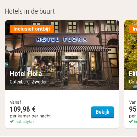
Hotels in de buurt
Inclusief ontbijt
I
Hotel Flora
El
Gotenburg, Zweden
Got
Vanaf
Van
109,98 €
95
Hotel Flora
Bekijk
per kamer per nacht
per
incl. citytax
in