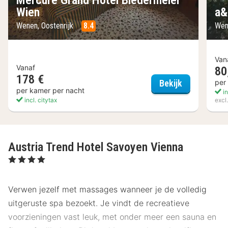
Wien
a&
Wenen, Oostenrijk
8.4
Wen
Van
Vanaf
80
178 €
Mercure Gra
per
Bekijk
per kamer per nacht
in
incl. citytax
excl
Austria Trend Hotel Savoyen Vienna
, 4 Sterren
Verwen jezelf met massages wanneer je de volledig
uitgeruste spa bezoekt. Je vindt de recreatieve
voorzieningen vast leuk, met onder meer een sauna en