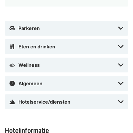
Stadtpark - 1 km Konzerthaus - 1 km Weens stadspark
- 1,1 km Karlsplatz - 1,1 km Landstrasser Hauptstrasse -
1,2 km Karlskirche - 1,2 km Musikverein - 1,2 km
Parkeren
Ringstrassen-Galerien - 1,3 km Station Karlsplatz
Stadtbahn - 1,3 km Haus der Musik - 1,4 km ORF
Eten en drinken
Uitzendhuis van Wenen - 1,5 km Kärntner Strasse - 1,5
km De voornaamste luchthaven voor Austria Trend
Hotel Savoyen Vienna is Vienna International Airport
Wellness
(VIE) - 18 km
Algemeen
Met een verblijf bij Austria Trend Hotel Savoyen
Vienna in Wenen, in de buurt Landstrasse, bevind je je
op 3 min. lopen van Belvedere en op 10 min. lopen van
Hotelservice/diensten
Schwarzenbergplatz. Dit hotel met chique
voorzieningen ligt op 1,9 km van Staatsopera Wenen en
op 2,3 km van Keizerlijk paleis Hofburg.
Hotelinformatie