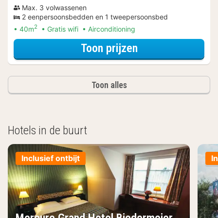
Max. 3 volwassenen
2 eenpersoonsbedden en 1 tweepersoonsbed
2
40m
Gratis wifi
Airconditioning
voor Beleef de S
Toon prijzen
Toon alles
Hotels in de buurt
Inclusief ontbijt
I
Mercure Grand Hotel Biedermeier