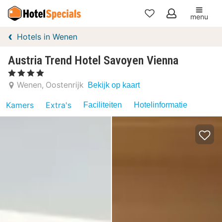
menu
Mijn
Hotels in Wenen
favorieten
Austria Trend Hotel Savoyen Vienna
, 4 Sterren
Wenen
Oostenrijk
Bekijk op kaart
Kamers
Extra's
Faciliteiten
Hotelinformatie