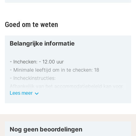
Goed om te weten
Belangrijke informatie
- Inchecken: - 12.00 uur
- Minimale leeftijd om in te checken: 18
- Incheckinstructies:
Afhankelijk van het accommodatiebeleid kan voor
Belangrijke
Lees meer
extra personen een toeslag in rekening worden
informatie
gebracht.
Bij het inchecken dien je mogelijk een erkend
identiteitsbewijs met foto en een creditcard,
pinpas of borgsom in contanten te verstrekken
Nog geen beoordelingen
voor incidentele kosten.