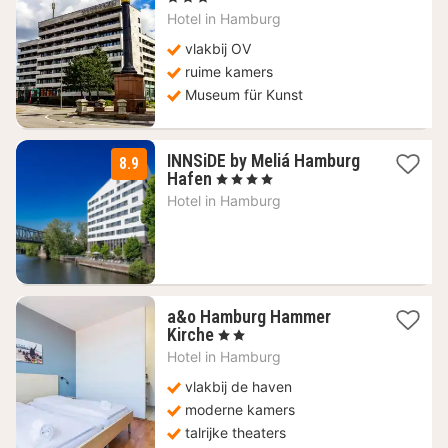
vanaf
Hotel in
Hamburg
107,10
€
vlakbij OV
ruime kamers
Museum für Kunst
INNSiDE by Meliá Hamburg
8.9
1
Hafen
, 4 Sterren
nacht
Hotel in
Hamburg
vanaf
119
€
a&o Hamburg Hammer
2
Kirche
, 2 Sterren
nachten
Hotel in
Hamburg
vanaf
83,03
vlakbij de haven
€
moderne kamers
talrijke theaters