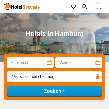
menu
Mijn
favorieten
Hotels in Hamburg
Aankomst
Vertrek
2 Volwassenen (1 kamer)
Zoeken