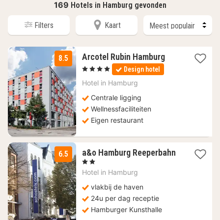
169
Hotels in Hamburg gevonden
Filters
Kaart
1
Arcotel Rubin Hamburg
8.5
nacht
, 4 Sterren
Design hotel
vanaf
104,52
Hotel in
Hamburg
€
Centrale ligging
Wellnessfaciliteiten
Eigen restaurant
a&o Hamburg Reeperbahn
6.5
2
, 2 Sterren
nachten
Hotel in
Hamburg
vanaf
62,09
vlakbij de haven
€
24u per dag receptie
Hamburger Kunsthalle