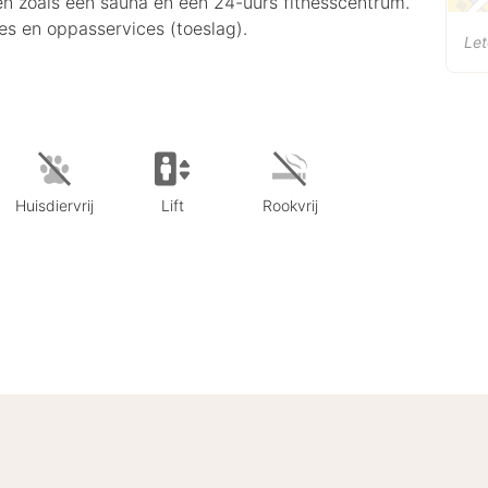
gen zoals een sauna en een 24-uurs fitnesscentrum.
ces en oppasservices (toeslag).
Let
Huisdiervrij
Lift
Rookvrij