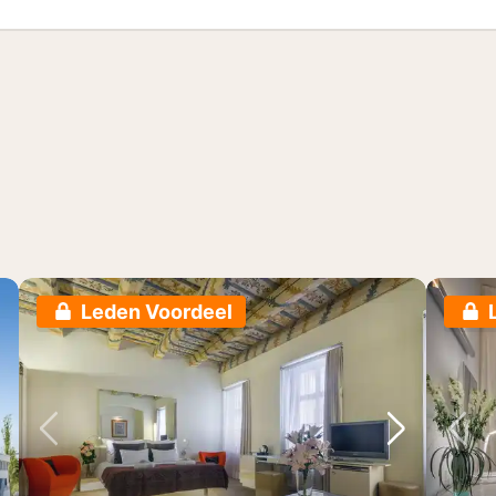
Leden Voordeel
lgende foto
Vorige foto
Volgende 
Vo