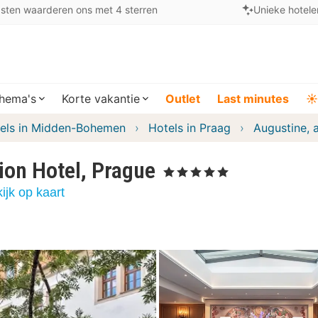
sten waarderen ons met 4 sterren
Unieke hotele
hema's
Korte vakantie
Outlet
Last minutes
☀️
els in Midden-Bohemen
Hotels in Praag
Augustine, 
ion Hotel, Prague
, 5 Sterren
ijk op kaart