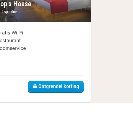
hop's House
, Tsjechië
ratis Wi-Fi
estaurant
oomservice
Ontgrendel korting