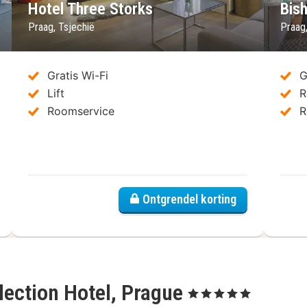
Hotel Three Storks
Bis
Praag, Tsjechië
Praag
Gratis Wi-Fi
G
Lift
R
Roomservice
R
O Prag Rhea
Ontgrendel korting
lection Hotel, Prague
, 5 Sterren