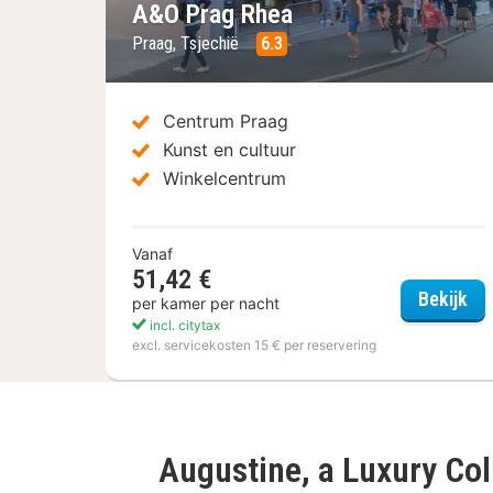
A&O Prag Rhea
Praag, Tsjechië
6.3
Centrum Praag
Kunst en cultuur
Winkelcentrum
Vanaf
51,42 €
A&
Bekijk
per kamer per nacht
incl. citytax
excl. servicekosten 15 € per reservering
Augustine, a Luxury Col