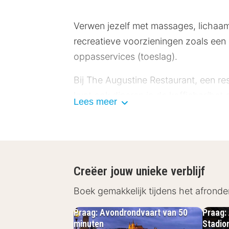
Verwen jezelf met massages, lichaa
recreatieve voorzieningen zoals een 
oppasservices (toeslag).
Bij The Augustine Restaurant, een re
kunt ook dineren in de koffiebar/het
Lees meer
bar/lounge. Dagelijks kun je tegen be
Enkele van de voorzieningen zijn een
een evenement in Praag? Kies voor d
vergaderruimtes.
Creëer jouw unieke verblijf
Doe of je thuis bent in één van de 10
Boek gemakkelijk tijdens het afronde
of kabelinternet blijf je online terwi
Praag: Avondrondvaart van 50
Praag:
bad/douchecombinatie hebben designer
minuten
Stadio