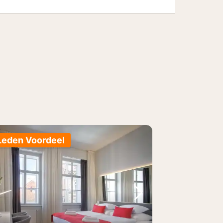
Leden Voordeel
foto
rige foto
Volgende foto