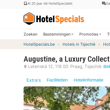
Al 20 jaar dé HotelSpecialist
Ga
Zoeken
Bestemmingen
Promoties
T
HotelSpecials.be
Hotels in Tsjechië
Hot
Augustine, a Luxury Collect
Letenská 12
118 00
Praag
Tsjechië
Bek
Extra's
Faciliteiten
Hotelinformatie