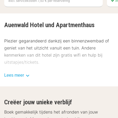
excl. servicekosten 7,50 € per reservering
in
Auenwald Hotel und Apartmenthaus
Plezier gegarandeerd dankzij een binnenzwembad of
geniet van het uitzicht vanuit een tuin. Andere
kenmerken van dit hotel zijn gratis wifi en hulp bij
uitstapjes/tickets.
Gasten van Auenwald Hotel und Apartmenthaus
Lees meer
kunnen iets lekkers halen bij de snackbar/deli. Op
weekdagen wordt tegen betaling een ontbijtbuffet
geserveerd van 08.00 uur tot 10.00 uur.
Creëer jouw unieke verblijf
Enkele van de voorzieningen zijn gratis kranten in de
Boek gemakkelijk tijdens het afronden van jouw
lobby, een 24-uurs receptie en een