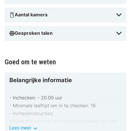
Aantal kamers
Gesproken talen
Goed om te weten
Belangrijke informatie
- Inchecken: - 20.00 uur
- Minimale leeftijd om in te checken: 18
- Incheckinstructies:
Afhankelijk van het accommodatiebeleid kan voor
Belangrijke
Lees meer
extra personen een toeslag in rekening worden