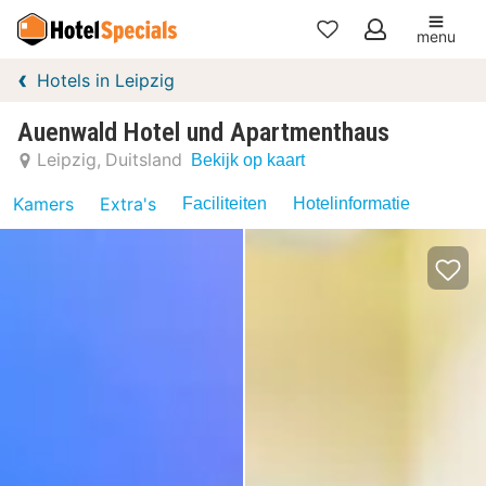
menu
Mijn
Hotels in Leipzig
favorieten
Auenwald Hotel und Apartmenthaus
Leipzig
Duitsland
Bekijk op kaart
Kamers
Extra's
Faciliteiten
Hotelinformatie