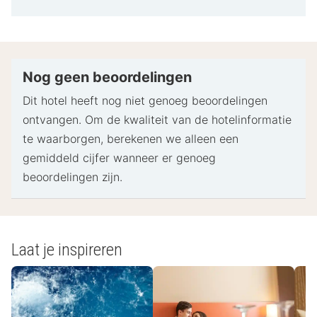
informatie
gebracht.
Bij het inchecken dien je mogelijk een erkend
identiteitsbewijs met foto en een creditcard,
pinpas of borgsom in contanten te verstrekken
Nog geen beoordelingen
voor incidentele kosten.
Dit hotel heeft nog niet genoeg beoordelingen
Speciale verzoeken worden onder voorbehoud van
ontvangen. Om de kwaliteit van de hotelinformatie
beschikbaarheid bij het inchecken ingewilligd.
te waarborgen, berekenen we alleen een
Hiervoor kunnen extra kosten in rekening worden
gemiddeld cijfer wanneer er genoeg
gebracht. Speciale verzoeken kunnen niet worden
beoordelingen zijn.
gegarandeerd.
Deze accommodatie accepteert creditcards,
pinpassen en contante betalingen.
Laat je inspireren
- Speciale instructies:
Neem vooraf contact op met de accommodatie via
de contactgegevens in de boekingsbevestiging om