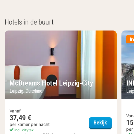
Hotels in de buurt
I
McDreams Hotel Leipzig-City
IN
Leipzig, Duitsland
Leip
Vanaf
Van
37,49 €
15
McDreams Ho
Bekijk
per kamer per nacht
per
incl. citytax