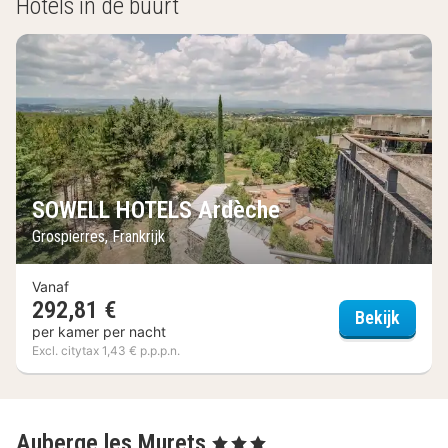
Hotels in de buurt
SOWELL HOTELS Ardèche
Grospierres, Frankrijk
Vanaf
292,81 €
SOWEL
Bekijk
per kamer per nacht
Excl. citytax 1,43 € p.p.p.n.
Auberge les Murets
, 3 Sterren