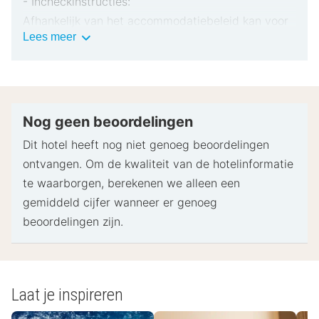
- Incheckinstructies:
Afhankelijk van het accommodatiebeleid kan voor
Belangrijke
Lees meer
extra personen een toeslag in rekening worden
informatie
gebracht.
Bij het inchecken dien je mogelijk een erkend
identiteitsbewijs met foto en een creditcard,
pinpas of borgsom in contanten te verstrekken
Nog geen beoordelingen
voor incidentele kosten.
Dit hotel heeft nog niet genoeg beoordelingen
Speciale verzoeken worden onder voorbehoud van
ontvangen. Om de kwaliteit van de hotelinformatie
beschikbaarheid bij het inchecken ingewilligd.
te waarborgen, berekenen we alleen een
Hiervoor kunnen extra kosten in rekening worden
gemiddeld cijfer wanneer er genoeg
gebracht. Speciale verzoeken kunnen niet worden
beoordelingen zijn.
gegarandeerd.
Deze accommodatie accepteert creditcards,
ANCV Chèques-vacances, mobiele betalingen en
contante betalingen.
Laat je inspireren
Geaccepteerde mobiele betaalmethoden