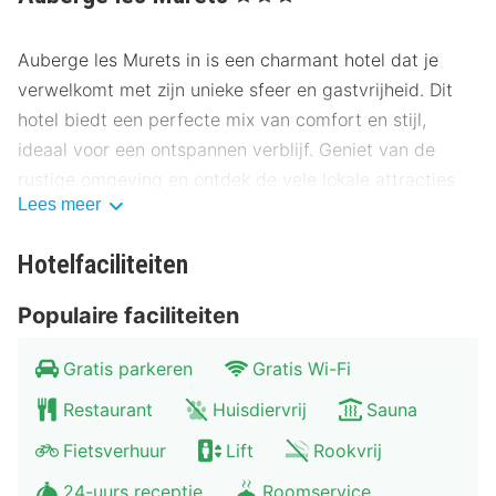
Auberge les Murets in is een charmant hotel dat je
verwelkomt met zijn unieke sfeer en gastvrijheid. Dit
hotel biedt een perfecte mix van comfort en stijl,
ideaal voor een ontspannen verblijf. Geniet van de
rustige omgeving en ontdek de vele lokale attracties
Lees meer
die op korte afstand te vinden zijn.
Locatie Auberge les Murets
Hotelfaciliteiten
Auberge les Murets ligt op een strategische locatie,
Populaire faciliteiten
niet ver van het centrum en de belangrijkste
bezienswaardigheden. Het hotel biedt gemakkelijke
Gratis parkeren
Gratis Wi-Fi
toegang tot openbaar vervoer, met bushaltes en
Restaurant
Huisdiervrij
Sauna
treinstations in de buurt. Voor gasten die met de auto
komen, is er voldoende parkeergelegenheid
Fietsverhuur
Lift
Rookvrij
beschikbaar.
24-uurs receptie
Roomservice