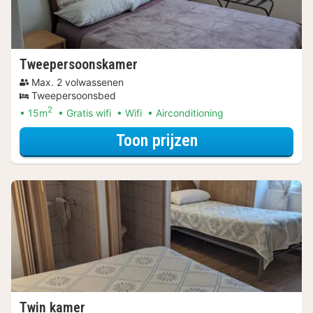
Tweepersoonskamer
Max. 2 volwassenen
Tweepersoonsbed
2
15m
Gratis wifi
Wifi
Airconditioning
voor Tweeperso
Toon prijzen
Twin kamer