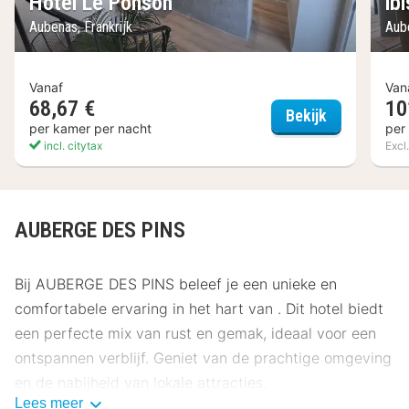
Hôtel Le Ponson
ib
Aubenas, Frankrijk
Aube
Vanaf
Van
68,67 €
10
Hôtel Le Po
Bekijk
per kamer per nacht
per
incl. citytax
Excl.
AUBERGE DES PINS
Bij AUBERGE DES PINS beleef je een unieke en
comfortabele ervaring in het hart van . Dit hotel biedt
een perfecte mix van rust en gemak, ideaal voor een
ontspannen verblijf. Geniet van de prachtige omgeving
en de nabijheid van lokale attracties.
Lees meer