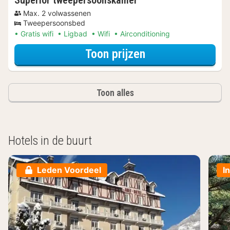
Max. 2 volwassenen
Tweepersoonsbed
Gratis wifi
Ligbad
Wifi
Airconditioning
voor Superior t
Toon prijzen
Toon alles
Hotels in de buurt
Leden Voordeel
I