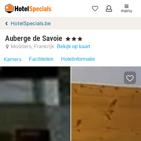
menu
Mijn
HotelSpecials.be
favorieten
Auberge de Savoie
, 3 Sterren
Moûtiers
Frankrijk
Bekijk op kaart
Kamers
Faciliteiten
Hotelinformatie