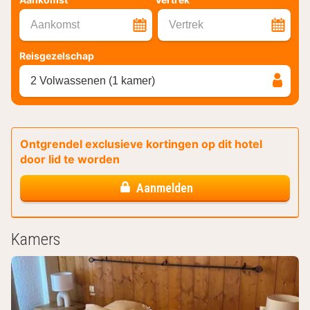
Aankomst
Vertrek
Reisgezelschap
2 Volwassenen (1 kamer)
Ontgrendel exclusieve kortingen op dit hotel
door lid te worden
Aanmelden
Kamers