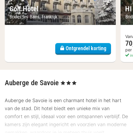
Golf Hôtel
HI
Brides-les-Bains, Frankrijk
Brid
Van
70
Ontgrendel korting
per
in
Auberge de Savoie
, 3 Sterren
Auberge de Savoie is een charmant hotel in het hart
van de stad. Dit hotel biedt een unieke mix van
comfort en stijl, ideaal voor een ontspannen verblijf. De
kamers zijn elegant ingericht en voorzien van moderne
gemakken, waardoor je je meteen thuis voelt.