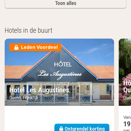
Toon alles
Hotels in de buurt
Leden Voordeel
Hô
Hotel Les Augustines
Qu
Quend, Frankrijk
Quen
Van
19
Ontgrendel korting
per