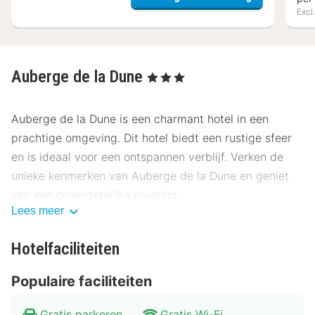
Excl.
Auberge de la Dune
, 3 Sterren
Auberge de la Dune is een charmant hotel in een
prachtige omgeving. Dit hotel biedt een rustige sfeer
en is ideaal voor een ontspannen verblijf. Verken de
unieke kenmerken van Auberge de la Dune en geniet
van een onvergetelijke ervaring.
Lees meer
Locatie Auberge de la Dune
Hotelfaciliteiten
Gelegen op een schilderachtige locatie, biedt Auberge
de la Dune gemakkelijke toegang tot het centrum en
Populaire faciliteiten
andere belangrijke bezienswaardigheden. Het hotel ligt
op slechts 500 meter van het centrale plein en op
Gratis parkeren
Gratis Wi-Fi