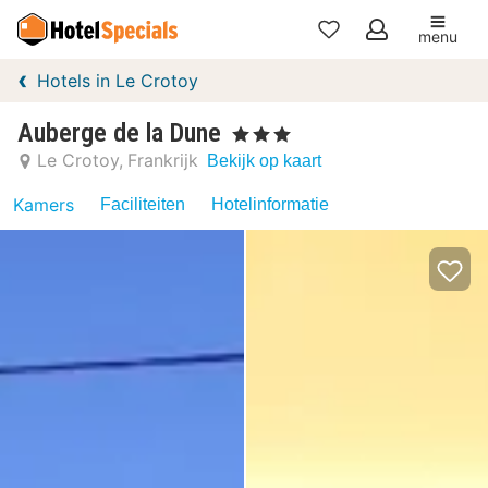
menu
Mijn
Hotels in Le Crotoy
favorieten
Auberge de la Dune
, 3 Sterren
Le Crotoy
Frankrijk
Bekijk op kaart
Kamers
Faciliteiten
Hotelinformatie