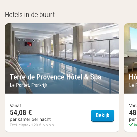
Hotels in de buurt
Terre de Provence Hôtel & Spa
Hô
Le Pontet, Frankrijk
Le P
Vanaf
Van
54,08 €
48
Terre de Pr
Bekijk
per kamer per nacht
per
Excl. citytax 1,20 € p.p.p.n.
in