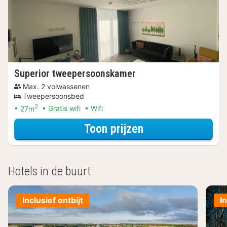
Superior tweepersoonskamer
Max. 2 volwassenen
Tweepersoonsbed
2
27m
Gratis wifi
Wifi
voor Superior t
Toon prijzen
Hotels in de buurt
Inclusief ontbijt
I