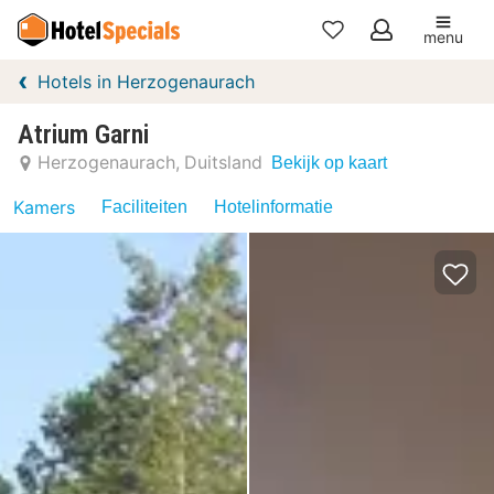
menu
Mijn
Hotels in Herzogenaurach
favorieten
Atrium Garni
Herzogenaurach
Duitsland
Bekijk op kaart
Kamers
Faciliteiten
Hotelinformatie