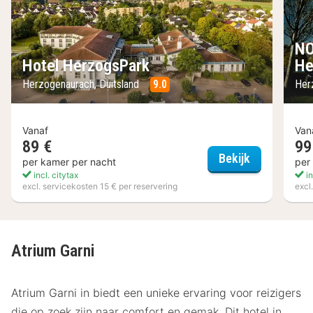
NO
Hotel HerzogsPark
He
Herzogenaurach, Duitsland
9.0
Her
Vanaf
Van
89 €
99
Hotel Herzo
Bekijk
per kamer per nacht
per
incl. citytax
in
excl. servicekosten 15 € per reservering
excl
Atrium Garni
Atrium Garni in biedt een unieke ervaring voor reizigers
die op zoek zijn naar comfort en gemak. Dit hotel in