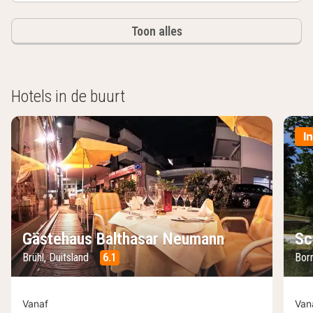
Toon alles
Hotels in de buurt
I
Gästehaus Balthasar Neumann
Sc
Brühl, Duitsland
6.1
Bor
Vanaf
Van