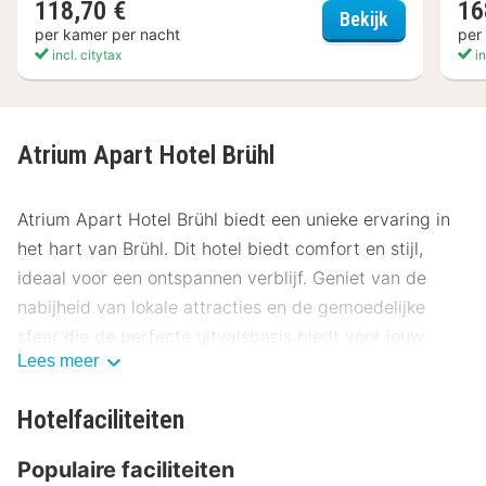
118,70 €
16
Gästehaus 
Bekijk
per kamer per nacht
per
incl. citytax
in
Atrium Apart Hotel Brühl
Atrium Apart Hotel Brühl biedt een unieke ervaring in
het hart van Brühl. Dit hotel biedt comfort en stijl,
ideaal voor een ontspannen verblijf. Geniet van de
nabijheid van lokale attracties en de gemoedelijke
sfeer die de perfecte uitvalsbasis biedt voor jouw
Lees meer
avontuur in Brühl.
Locatie Atrium Apart Hotel Brühl
Hotelfaciliteiten
Gelegen op een ideale locatie, ligt Atrium Apart Hotel
Populaire faciliteiten
Brühl op korte afstand van het centrum van Brühl. Het