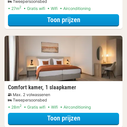
Tweepersoonsbed
2
27m
Gratis wifi
Wifi
Airconditioning
voor Superior kam
Toon prijzen
Comfort kamer, 1 slaapkamer
Max. 2 volwassenen
Tweepersoonsbed
2
28m
Gratis wifi
Wifi
Airconditioning
voor Comfort kam
Toon prijzen