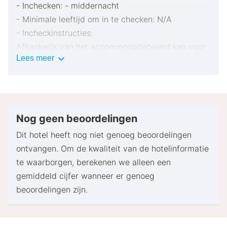
- Inchecken: - middernacht
- Minimale leeftijd om in te checken: N/A
- Incheckinstructies:
Afhankelijk van het accommodatiebeleid kan voor
Belangrijke
Lees meer
extra personen een toeslag in rekening worden
informatie
gebracht.
Bij het inchecken dien je mogelijk een erkend
identiteitsbewijs met foto en een creditcard,
pinpas of borgsom in contanten te verstrekken
Nog geen beoordelingen
voor incidentele kosten.
Dit hotel heeft nog niet genoeg beoordelingen
Speciale verzoeken worden onder voorbehoud van
ontvangen. Om de kwaliteit van de hotelinformatie
beschikbaarheid bij het inchecken ingewilligd.
te waarborgen, berekenen we alleen een
Hiervoor kunnen extra kosten in rekening worden
gemiddeld cijfer wanneer er genoeg
gebracht. Speciale verzoeken kunnen niet worden
beoordelingen zijn.
gegarandeerd.
Deze accommodatie accepteert creditcards. Let
op: contante betalingen zijn niet toegestaan.