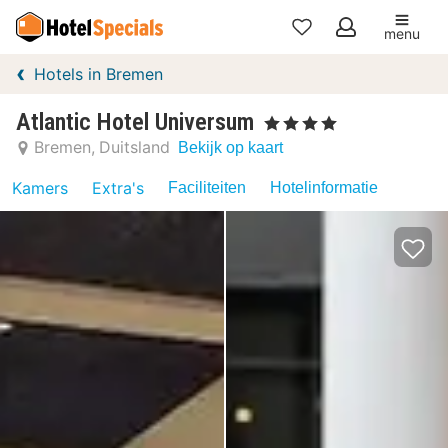
menu
Mijn
Hotels in Bremen
favorieten
Atlantic Hotel Universum
, 4 Sterren
Bremen
Duitsland
Bekijk op kaart
Kamers
Extra's
Faciliteiten
Hotelinformatie