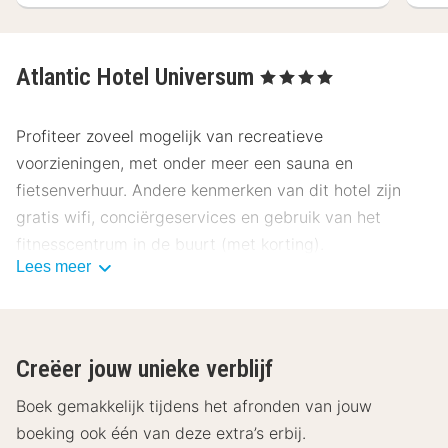
Atlantic Hotel Universum
, 4 Sterren
Profiteer zoveel mogelijk van recreatieve
voorzieningen, met onder meer een sauna en
fietsenverhuur. Andere kenmerken van dit hotel zijn
gratis wifi, conciërgeservices en gebruik van het
fitnesscentrum in de buurt (met korting).
Lees meer
Bestel iets lekkers bij CAMPUS, een restaurant met een
bar/lounge waar je kunt genieten van een drankje en in
de openlucht kunt dineren. Je kunt ook lekker binnen
Creëer jouw unieke verblijf
blijven en van de roomservice (beperkte tijden)
profiteren. In het weekend wordt tegen betaling een
Boek gemakkelijk tijdens het afronden van jouw
ontbijtbuffet geserveerd van 07.00 uur tot 11.00 uur.
boeking ook één van deze extra’s erbij.