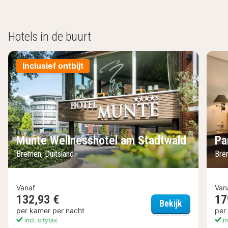
Hotels in de buurt
Inclusief ontbijt
Munte Wellnesshotel am Stadtwald
Pa
Bremen, Duitsland
Bre
Vanaf
Van
132,93 €
17
Munte Welln
Bekijk
per kamer per nacht
per
incl. citytax
in