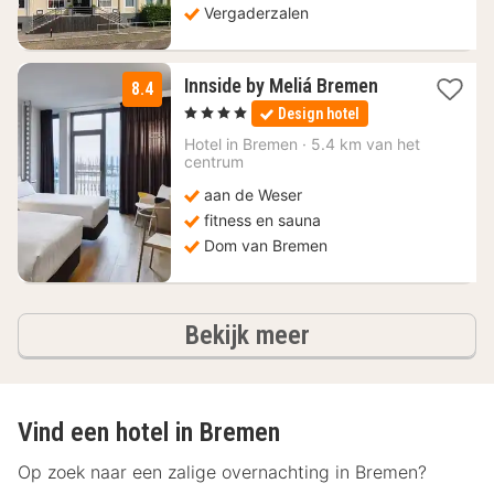
Vergaderzalen
1
Innside by Meliá Bremen
8.4
nacht
, 4 Sterren
Design hotel
vanaf
115
Hotel in
Bremen
·
5.4 km van het
centrum
€
aan de Weser
fitness en sauna
Dom van Bremen
hotels
Bekijk meer
Vind een hotel in Bremen
Op zoek naar een zalige overnachting in Bremen?