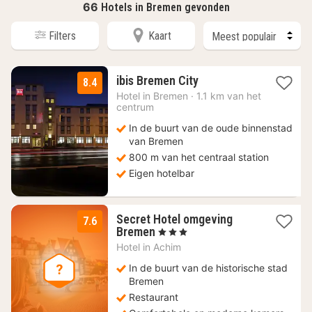
66
Hotels in Bremen gevonden
Filters
Kaart
2
ibis Bremen City
8.4
nachten
Hotel in
Bremen
·
1.1 km van het
vanaf
centrum
76,13
In de buurt van de oude binnenstad
€
van Bremen
800 m van het centraal station
Eigen hotelbar
Secret Hotel omgeving
7.6
2
Bremen
, 3 Sterren
nachten
Hotel in
Achim
vanaf
67
In de buurt van de historische stad
€
Bremen
Restaurant