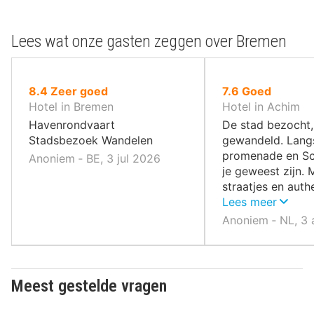
Lees wat onze gasten zeggen over Bremen
uit
uit
8.4
Zeer goed
7.6
Goed
10
10
Hotel in Bremen
Hotel in Achim
,
,
Havenrondvaart
De stad bezocht,
Stadsbezoek Wandelen
gewandeld. Lang
promenade en S
Anoniem ‐ BE, 3 jul 2026
je geweest zijn. 
straatjes en auth
winkeltjes.
Lees meer
Anoniem ‐ NL, 3
Meest gestelde vragen