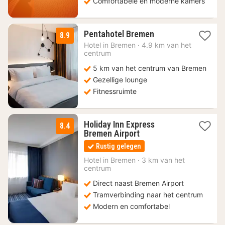
Comfortabele en moderne kamers
1
Pentahotel Bremen
8.9
nacht
Hotel in
Bremen
·
4.9 km van het
vanaf
centrum
71,74
5 km van het centrum van Bremen
€
Gezellige lounge
Fitnessruimte
Holiday Inn Express
8.4
2
Bremen Airport
nachten
Rustig gelegen
vanaf
93,45
Hotel in
Bremen
·
3 km van het
centrum
€
Direct naast Bremen Airport
Tramverbinding naar het centrum
Modern en comfortabel