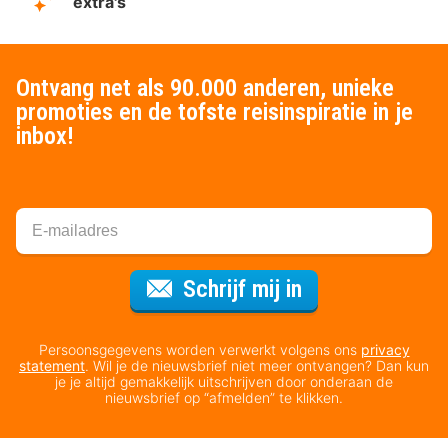
extra's
Ontvang net als 90.000 anderen, unieke
promoties en de tofste reisinspiratie in je
inbox!
Voor de nieuws
Schrijf mij in
Persoonsgegevens worden verwerkt volgens ons
privacy
statement
. Wil je de nieuwsbrief niet meer ontvangen? Dan kun
je je altijd gemakkelijk uitschrijven door onderaan de
nieuwsbrief op “afmelden” te klikken.