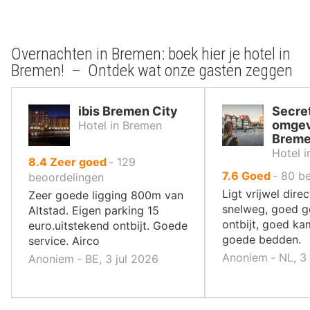
Overnachten in Bremen: boek hier je hotel in
Bremen! – Ontdek wat onze gasten zeggen
ibis Bremen City
Secret
omgev
Hotel in Bremen
Brem
Hotel 
uit
8.4
Zeer goed
‐
129
uit
7.6
Goed
‐
80
be
10
beoordelingen
10
,
Ligt vrijwel dire
Zeer goede ligging 800m van
,
snelweg, goed g
Altstad. Eigen parking 15
ontbijt, goed ka
euro.uitstekend ontbijt. Goede
goede bedden.
service. Airco
Anoniem ‐ NL, 3
Anoniem ‐ BE, 3 jul 2026