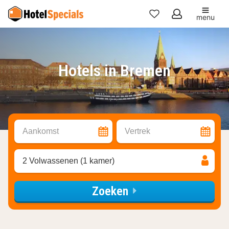
menu
Mijn
favorieten
Hotels in Bremen
Aankomst
Vertrek
2 Volwassenen (1 kamer)
Zoeken