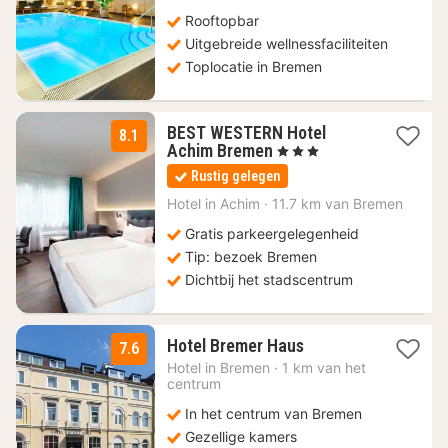
72,80
Rooftopbar
€
Uitgebreide wellnessfaciliteiten
Toplocatie in Bremen
BEST WESTERN Hotel
8.1
2
Achim Bremen
, 3 Sterren
nachten
Rustig gelegen
vanaf
71
Hotel in
Achim
·
11.7 km van Bremen
€
Gratis parkeergelegenheid
Tip: bezoek Bremen
Dichtbij het stadscentrum
1
Hotel Bremer Haus
7.6
nacht
Hotel in
Bremen
·
1 km van het
vanaf
centrum
75,60
In het centrum van Bremen
€
Gezellige kamers