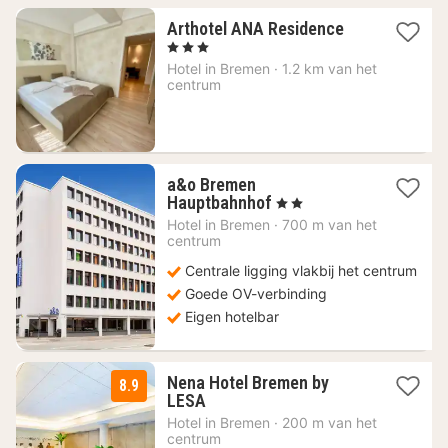
1
Arthotel ANA Residence
nacht
, 3 Sterren
vanaf
Hotel in
Bremen
·
1.2 km van het
72,45
centrum
€
a&o Bremen
2
Hauptbahnhof
, 2 Sterren
nachten
Hotel in
Bremen
·
700 m van het
vanaf
centrum
76,85
Centrale ligging vlakbij het centrum
€
Goede OV-verbinding
Eigen hotelbar
Nena Hotel Bremen by
8.9
2
LESA
nachten
Hotel in
Bremen
·
200 m van het
vanaf
centrum