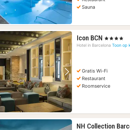
Sauna
1
Icon BCN
, 4 Sterren
nacht
Hotel in
Barcelona
Toon op 
vanaf
196,41
€
Gratis Wi-Fi
Vorige foto
Volgende foto
Restaurant
Roomservice
NH Collection Barc