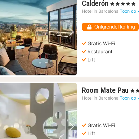
1
Calderón
, 5 Sterren
nacht
Hotel in
Barcelona
Toon op 
vanaf
205,45
Ontgrendel korting
€
Vorige foto
Volgende foto
Gratis Wi-Fi
Restaurant
Lift
1
Room Mate Pau
, 3 S
na
Hotel in
Barcelona
Toon op 
va
17
€
Gratis Wi-Fi
Vorige foto
Volgende foto
Lift