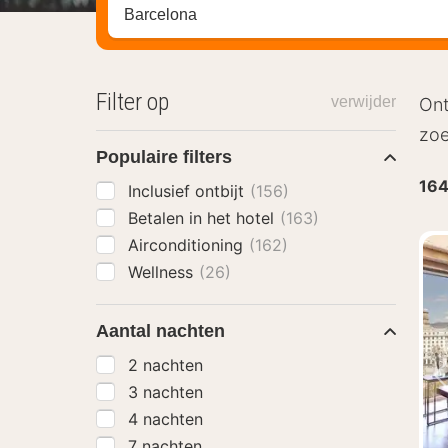
Zoek op hotel, regio of stad
Filter op
verwijder
Ont
zoe
Populaire filters
16
Inclusief ontbijt
(156)
Betalen in het hotel
(163)
Airconditioning
(162)
Wellness
(26)
Aantal nachten
2 nachten
3 nachten
4 nachten
7 nachten