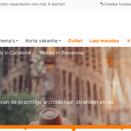
sten waarderen ons met 4 sterren
Unieke hotele
hema's
Korte vakantie
Outlet
Last minutes
☀️
s in Catalonië
Hotels in Barcelona
 van de prachtige architectuur, stranden en de