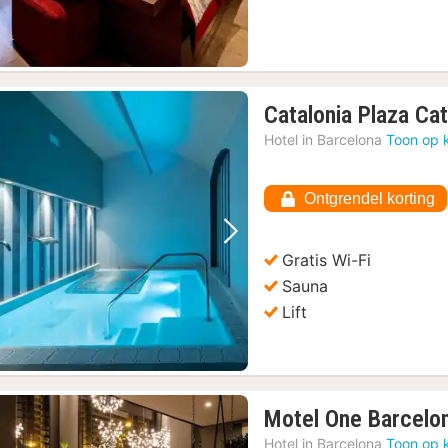
Catalonia Plaza Ca
Hotel in
Barcelona
Toon op 
Ontgrendel korting
Vorige foto
Volgende foto
Gratis Wi-Fi
Sauna
Lift
Motel One Barcelon
oer Reiskaart
(164)
Hotel in
Barcelona
Toon op 