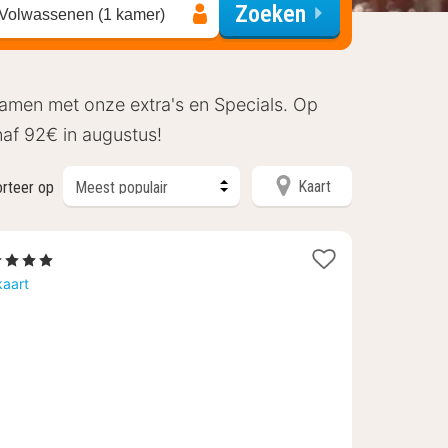
Zoeken
 Volwassenen (1 kamer)
 samen met onze extra's en Specials. Op
naf 92€ in augustus!
Kaart
orteer op
4 Sterren
acht
kaart
anaf
70,50