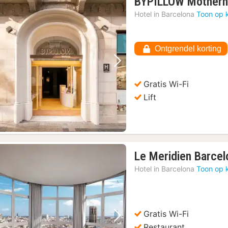
BYPILLOW Mother
Hotel in
Barcelona
Toon op 
Ontgrendel korting
Vorige foto
Volgende foto
Gratis Wi-Fi
Lift
Le Meridien Barcel
Hotel in
Barcelona
Toon op 
Gratis Wi-Fi
Vorige foto
Volgende foto
Restaurant