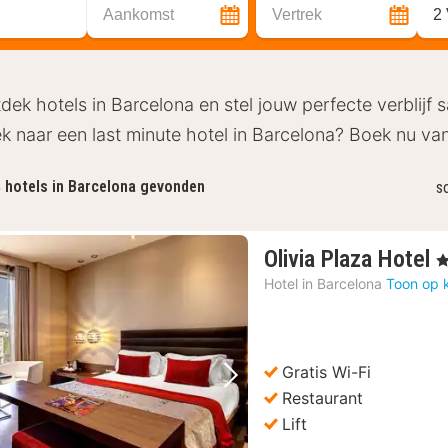
Aankomst
Vertrek
2
dek hotels in Barcelona en stel jouw perfecte verblijf
k naar een last minute hotel in Barcelona? Boek nu va
4
hotels in Barcelona gevonden
s
1
Olivia Plaza Hotel
, 
n
Hotel in
Barcelona
Toon op 
v
1
€
Gratis Wi-Fi
Vorige foto
Volgende foto
Restaurant
Lift