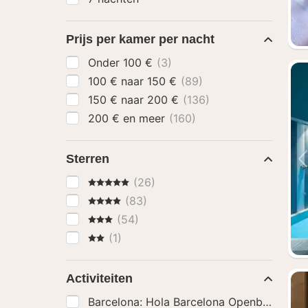
Prijs per kamer per nacht
Onder 100 €
(3)
100 € naar 150 €
(89)
150 € naar 200 €
(136)
200 € en meer
(160)
Sterren
5 Sterren
(26)
4 Sterren
(83)
3 Sterren
(54)
2 Sterren
(1)
Activiteiten
Barcelona: Hola Barcelona Openbaar Verv