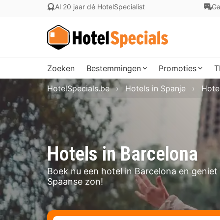
Al 20 jaar dé HotelSpecialist
Ga
Zoeken
Bestemmingen
Promoties
T
HotelSpecials.be
Hotels in Spanje
Hotel
Hotels in Barcelona
Boek nu een hotel in Barcelona en geniet
Spaanse zon!