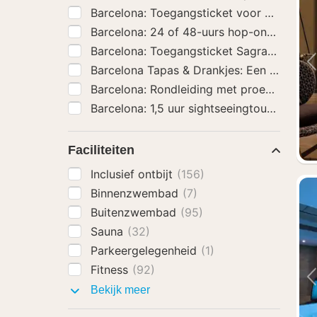
Barcelona: Toegangsticket voor Park Güel
Barcelona: 24 of 48-uurs hop-on-hop-off
Barcelona: Toegangsticket Sagrada Famil
Barcelona Tapas & Drankjes: Een smaakvo
Barcelona: Rondleiding met proeverij doo
Barcelona: 1,5 uur sightseeingtour per fiet
Faciliteiten
Inclusief ontbijt
(156)
Binnenzwembad
(7)
Buitenzwembad
(95)
Sauna
(32)
Parkeergelegenheid
(1)
Fitness
(92)
Faciliteiten
Bekijk meer