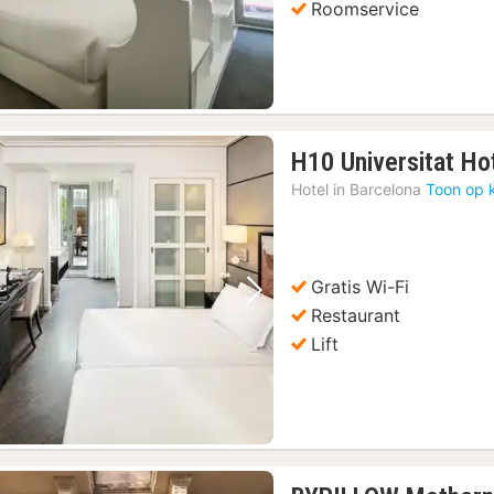
Roomservice
H10 Universitat Ho
Hotel in
Barcelona
Toon op 
Gratis Wi-Fi
Vorige foto
Volgende foto
Restaurant
Lift