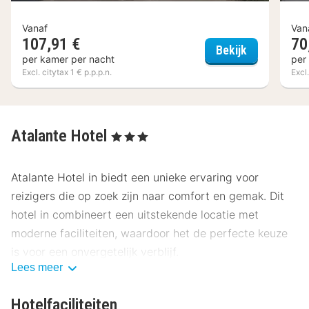
Vanaf
Van
107,91 €
70
ibis Styles
Bekijk
per kamer per nacht
per
Excl. citytax 1 € p.p.p.n.
Excl.
Atalante Hotel
, 3 Sterren
Atalante Hotel in biedt een unieke ervaring voor
reizigers die op zoek zijn naar comfort en gemak. Dit
hotel in combineert een uitstekende locatie met
moderne faciliteiten, waardoor het de perfecte keuze
is voor een onvergetelijk verblijf.
Lees meer
Locatie Atalante Hotel
Hotelfaciliteiten
Atalante Hotel ligt op een steenworp afstand van het