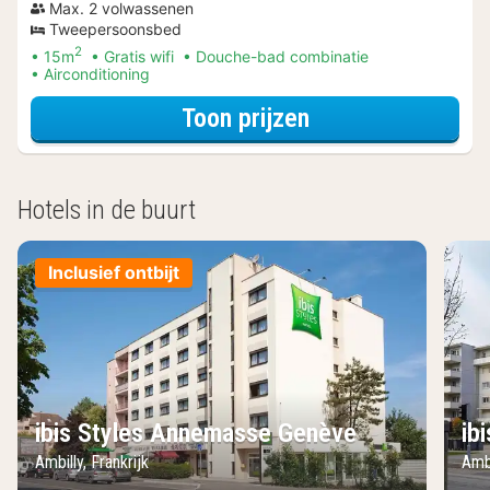
Max. 2 volwassenen
Tweepersoonsbed
2
15m
Gratis wifi
Douche-bad combinatie
Airconditioning
voor Kamer
Toon prijzen
Hotels in de buurt
Inclusief ontbijt
ibis Styles Annemasse Genève
ib
Ambilly, Frankrijk
Ambi