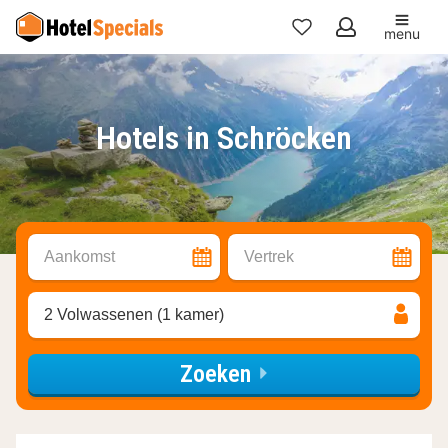
menu
Mijn
favorieten
Hotels in Schröcken
Aankomst
Vertrek
2 Volwassenen (1 kamer)
Zoeken