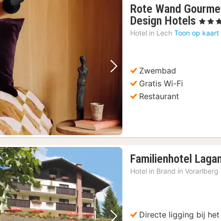
Rote Wand Gourmet
1
Design Hotels
, 4 Ster
nach
Hotel in
Lech
Toon op kaart
vana
400,
€
Zwembad
Vorige foto
Volgende foto
Gratis Wi-Fi
Restaurant
Familienhotel Laga
Hotel in
Brand in Vorarlberg
Directe ligging bij het