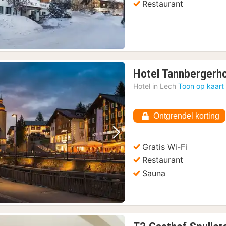
Restaurant
Hotel Tannbergerh
Hotel in
Lech
Toon op kaart
Ontgrendel korting
Vorige foto
Volgende foto
Gratis Wi-Fi
Restaurant
Sauna