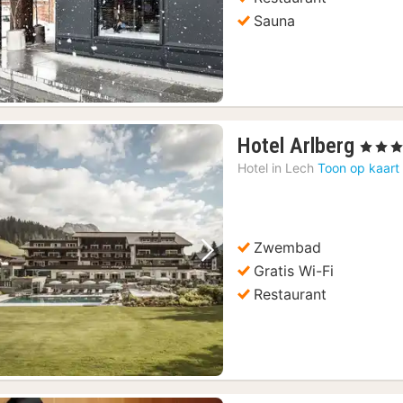
Sauna
1
Hotel Arlberg
, 4 Sterr
nach
Hotel in
Lech
Toon op kaart
vana
490
€
Zwembad
Vorige foto
Volgende foto
Gratis Wi-Fi
Restaurant