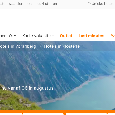
sten waarderen ons met 4 sterren
Unieke hotele
hema's
Korte vakantie
Outlet
Last minutes
☀️
otels in Vorarlberg
Hotels in Klösterle
 nu vanaf 0€ in augustus