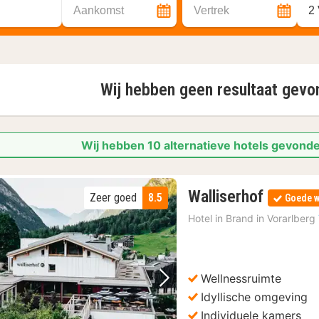
Aankomst
Vertrek
2
Wij hebben geen resultaat gev
Wij hebben 10 alternatieve hotels gevonde
1
Walliserhof
Zeer goed
8.5
Goede w
nacht
Hotel in
Brand in Vorarlberg
vanaf
177,18
€
Wellnessruimte
Vorige foto
Volgende foto
Idyllische omgeving
Individuele kamers