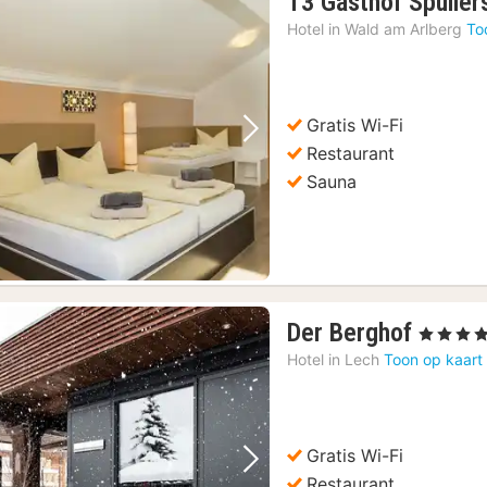
T3 Gasthof Spuller
Hotel in
Wald am Arlberg
To
Gratis Wi-Fi
Vorige foto
Volgende foto
Restaurant
Sauna
1
Der Berghof
, 4 Sterren
nacht
Hotel in
Lech
Toon op kaart
vanaf
183,0
€
Gratis Wi-Fi
Vorige foto
Volgende foto
Restaurant