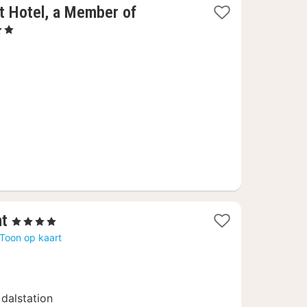
 Hotel, a Member of
ren
t
f
09
1
nt
, 4 Sterren
nacht
Toon op kaart
vanaf
453,20
€
 dalstation