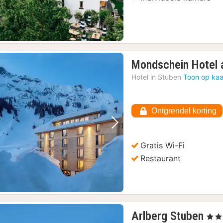
Mondschein Hotel 
Hotel in
Stuben
Toon op kaa
Ontgrendel korting
Vorige foto
Volgende foto
Gratis Wi-Fi
Restaurant
1
Arlberg Stuben
, 3 St