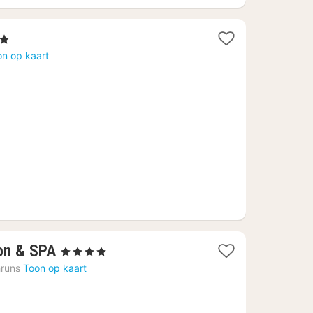
n
t
on op kaart
95
1
on & SPA
, 4 Sterren
nacht
runs
Toon op kaart
vanaf
273,10