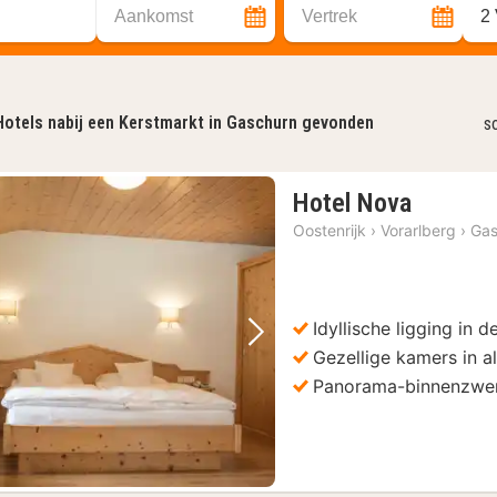
Aankomst
Vertrek
2
Hotels nabij een Kerstmarkt in Gaschurn gevonden
s
1
Hotel Nova
nacht
Oostenrijk
›
Vorarlberg
›
Gas
vanaf
185,30
€
Idyllische ligging in 
Vorige foto
Volgende foto
Gezellige kamers in alp
Panorama-binnenzw