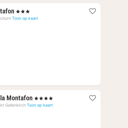
1
tafon
, 3 Sterren
nacht
churn
Toon op kaart
vanaf
92,98
€
1
la Montafon
, 4 Sterren
nacht
kt Gallenkirch
Toon op kaart
vanaf
270
€