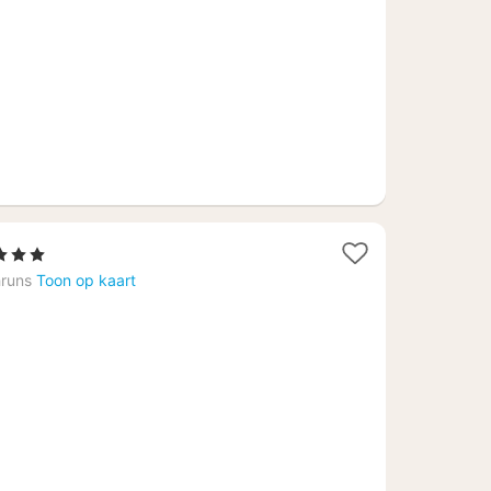
Sterren
cht
runs
Toon op kaart
naf
2,13