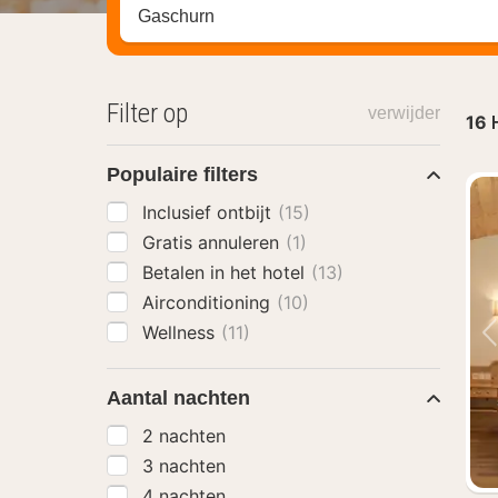
Zoek op hotel, regio of stad
Filter op
verwijder
16
Populaire filters
Inclusief ontbijt
(15)
Gratis annuleren
(1)
Betalen in het hotel
(13)
Airconditioning
(10)
Wellness
(11)
Aantal nachten
2 nachten
3 nachten
4 nachten