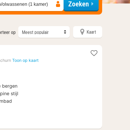
Zoeken
 Volwassenen (1 kamer)
Kaart
orteer op
churn
Toon op kaart
de bergen
ine stijl
embad