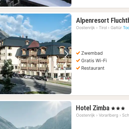
Alpenresort Flucht
Oostenrijk
›
Tirol
›
Galtür
To
Zwembad
Vorige foto
Volgende foto
Gratis Wi-Fi
Restaurant
1
Hotel Zimba
, 3 Sterren
nacht
Oostenrijk
›
Vorarlberg
›
Sch
vanaf
222,0