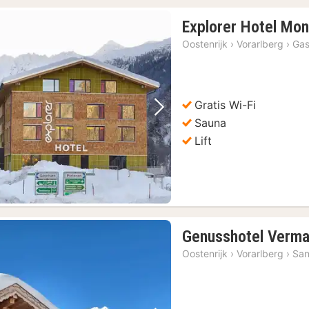
Explorer Hotel Mon
Oostenrijk
›
Vorarlberg
›
Gas
Gratis Wi-Fi
Vorige foto
Volgende foto
Sauna
Lift
Genusshotel Verma
Oostenrijk
›
Vorarlberg
›
San