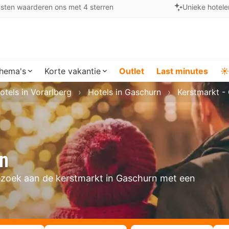
sten waarderen ons met 4 sterren
Unieke hotele
hema's
Korte vakantie
Outlet
Last minutes
☀️
otels in Vorarlberg
Hotels in Gaschurn
Kerstmarkt -
rn
ezoek aan de kerstmarkt in Gaschurn met een