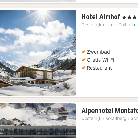
1
Hotel Almhof
, 4 Sterre
nach
Oostenrijk
›
Tirol
›
Galtür
To
vanaf
257,
€
Zwembad
Vorige foto
Volgende foto
Gratis Wi-Fi
Restaurant
Alpenhotel Montaf
Oostenrijk
›
Vorarlberg
›
Sch