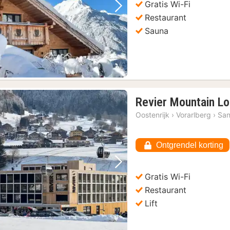
Gratis Wi-Fi
Vorige foto
Volgende foto
Restaurant
Sauna
Revier Mountain L
Oostenrijk
›
Vorarlberg
›
San
Ontgrendel korting
Vorige foto
Volgende foto
Gratis Wi-Fi
Restaurant
Lift