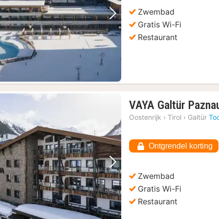
Zwembad
Vorige foto
Volgende foto
Gratis Wi-Fi
Restaurant
VAYA Galtür Pazna
Oostenrijk
›
Tirol
›
Galtür
To
Ontgrendel korting
Vorige foto
Volgende foto
Zwembad
Gratis Wi-Fi
Restaurant