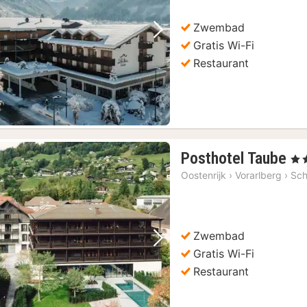
€
Zwembad
Vorige foto
Volgende foto
Gratis Wi-Fi
Restaurant
1
Posthotel Taube
, 4 
na
Oostenrijk
›
Vorarlberg
›
Sch
va
27
€
Zwembad
Vorige foto
Volgende foto
Gratis Wi-Fi
Restaurant