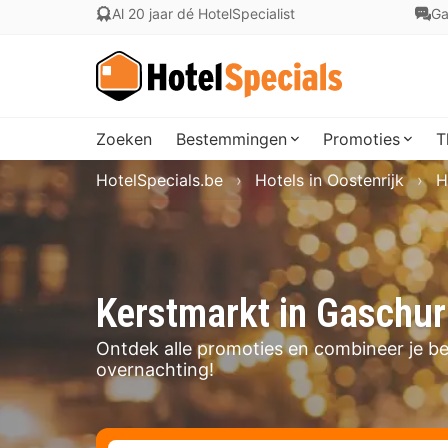
Al 20 jaar dé HotelSpecialist
Ga
Zoeken
Bestemmingen
Promoties
T
HotelSpecials.be
Hotels in Oostenrijk
H
Kerstmarkt in Gaschu
Ontdek alle promoties en combineer je b
overnachting!