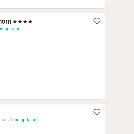
1
horn
, 4 Sterren
nacht
on op kaart
vanaf
216,46
€
runs
Toon op kaart
1