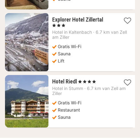
1
Explorer Hotel Zillertal
nacht
, 3 Sterren
vanaf
Hotel in
Kaltenbach
·
6.7 km van Zell
111,16
am Ziller
€
Gratis Wi-Fi
Sauna
Lift
1
Hotel Riedl
, 4 Sterren
nacht
Hotel in
Stumm
·
6.7 km van Zell am
vanaf
Ziller
139,45
Gratis Wi-Fi
€
Restaurant
Sauna