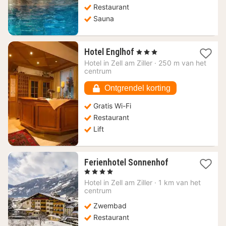
Restaurant
Sauna
1
Hotel Englhof
, 3 Sterren
nacht
Hotel in
Zell am Ziller
·
250 m van het
vanaf
centrum
155,45
€
Ontgrendel korting
Gratis Wi-Fi
Restaurant
Lift
1
Ferienhotel Sonnenhof
nacht
, 4 Sterren
vanaf
Hotel in
Zell am Ziller
·
1 km van het
307,86
centrum
€
Zwembad
Restaurant