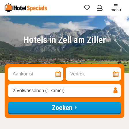
menu
Mijn
favorieten
Hotels in Zell am Ziller
Aankomst
Vertrek
2 Volwassenen (1 kamer)
Zoeken