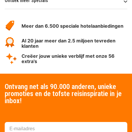
Ontdek meer Specials
Over
HotelSpecials
Meer dan 6.500 speciale hotelaanbiedingen
Al 20 jaar meer dan 2.5 miljoen tevreden
klanten
Creëer jouw unieke verblijf met onze 56
extra's
Ontvang net als 90.000 anderen, unieke
promoties en de tofste reisinspiratie in je
inbox!