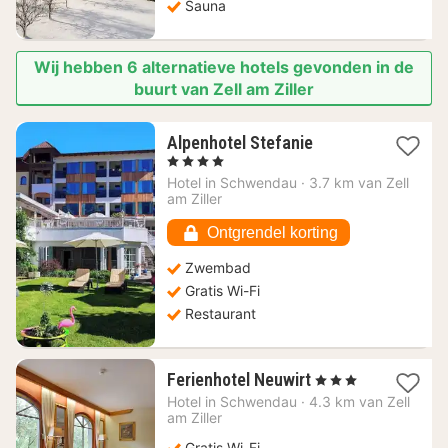
Sauna
Wij hebben 6 alternatieve hotels gevonden in de
buurt van Zell am Ziller
1
Alpenhotel Stefanie
nacht
, 4 Sterren
vanaf
Hotel in
Schwendau
·
3.7 km van Zell
172,73
am Ziller
€
Ontgrendel korting
Zwembad
Gratis Wi-Fi
Restaurant
1
Ferienhotel Neuwirt
, 3 Sterren
nacht
Hotel in
Schwendau
·
4.3 km van Zell
vanaf
am Ziller
166,32
Gratis Wi-Fi