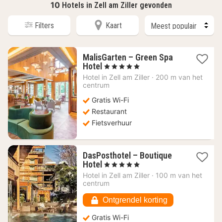
10
Hotels in Zell am Ziller gevonden
Filters
Kaart
MalisGarten – Green Spa
1
Hotel
, 5 Sterren
nacht
Hotel in
Zell am Ziller
·
200 m van het
vanaf
centrum
300,97
Gratis Wi-Fi
€
Restaurant
Fietsverhuur
DasPosthotel – Boutique
1
Hotel
, 5 Sterren
nacht
Hotel in
Zell am Ziller
·
100 m van het
vanaf
centrum
351,82
€
Ontgrendel korting
Gratis Wi-Fi