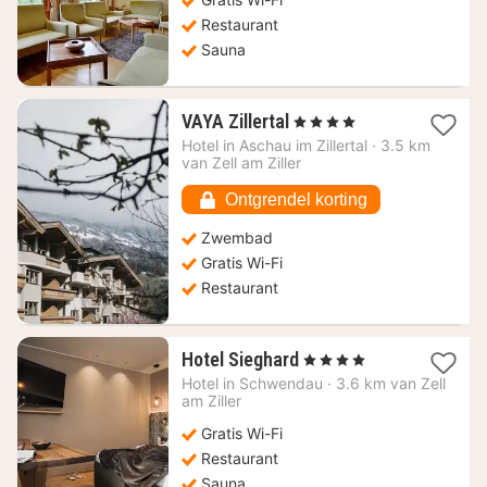
€
Restaurant
Sauna
1
VAYA Zillertal
, 4 Sterren
nacht
Hotel in
Aschau im Zillertal
·
3.5 km
vanaf
van Zell am Ziller
199,45
€
Ontgrendel korting
Zwembad
Gratis Wi-Fi
Restaurant
1
Hotel Sieghard
, 4 Sterren
nacht
Hotel in
Schwendau
·
3.6 km van Zell
vanaf
am Ziller
98,61
Gratis Wi-Fi
€
Restaurant
Sauna